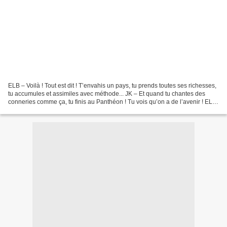
ELB – Voilà ! Tout est dit ! T’envahis un pays, tu prends toutes ses richesses,
tu accumules et assimiles avec méthode... JK – Et quand tu chantes des
conneries comme ça, tu finis au Panthéon ! Tu vois qu’on a de l’avenir ! ELB
– Ça ouvre des horizons...