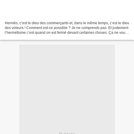
Hermès, c’est le dieu des commerçants et, dans le même temps, c’est le dieu
des voleurs ! Comment est-ce possible ? Je ne comprends pas. Et justement
l’hermétisme c’est quand on est fermé devant certaines choses. Ça ne vous
atteint pas parce que vous...