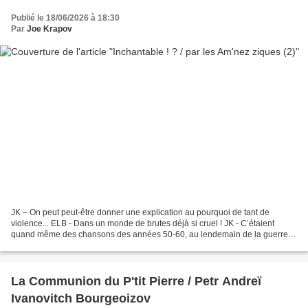
Publié le 18/06/2026 à 18:30
Par
Joe Krapov
JK – On peut peut-être donner une explication au pourquoi de tant de
violence... ELB - Dans un monde de brutes déjà si cruel ! JK - C’étaient
quand même des chansons des années 50-60, au lendemain de la guerre,
avec la culture américaine qui débarque...
La Communion du P'tit Pierre / Petr Andreï
Ivanovitch Bourgeoizov