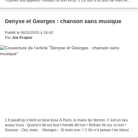
! Ouvrez vos appétits ! Goûtez ce bon fricot ! 1 Le soir d’un jour de marche Au
long d’une rivière Ainsi nous...
Denyse et Georges : chanson sans musique
Publié le 06/11/2025 à 18:42
Par
Joe Krapov
1 Il paraît qu’il tient un boui-boui A Paris, le maire de Vernon. C’est un lieu
assez inouï : Quand il dit oui tout l’monde dit non ! Refrain Ni oui, ni non !
Denyse – Oui, mais… Georges – Si mais non ! ! 2 On n’a jamais l’air réjoui
Quand on vous colle...