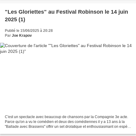
"Les Gloriettes" au Festival Robinson le 14 juin
2025 (1)
Publié le 15/06/2025 à 20:28
Par
Joe Krapov
C'est un spectacle avec beaucoup de chansons par la Compagnie 3e acte.
Parce qu'on a vu le comédien et deux des comédiennes il y a 13 ans à la
"Ballade avec Brassens" offrir un set drolatique et enthousiasmant on espère
beaucoup mais la mayonnaise ne...