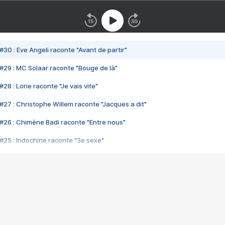
#30 : Eve Angeli raconte "Avant de partir"
#29 : MC Solaar raconte "Bouge de là"
28 : Lorie raconte "Je vais vite"
#27 : Christophe Willem raconte "Jacques a dit"
#26 : Chimène Badi raconte "Entre nous"
#25 : Indochine raconte "3e sexe"
#24 : Zaho raconte "C'est chelou"
#23 : Patrick Bruel raconte "Au café des délices"
#22 : Kyo raconte "Le chemin"
#21 : Nolwenn Leroy raconte "Cassé"