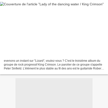
evenons un instant sur "Lizard", voulez-vous ? C'est le troisième album du
groupe de rock progressif King Crimson. Le parolier de ce groupe s'appelle
Peter Sinfield. L'élément le plus stable au fil des ans est le guitariste Robert
Fripp. Par rock progressif...