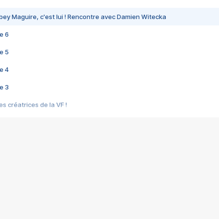
bey Maguire, c'est lui ! Rencontre avec Damien Witecka
e 6
e 5
e 4
e 3
s créatrices de la VF !
e 2
e 1
e Mektoub My Love arrive enfin ! Rencontre avec Shaïn Boumedine et Sal
i : après Toni en famille
elle réalise le bouleversant Dites lui que je l'aime
ais ! Rencontre autour de Vie privée de Rebecca Zlotowski