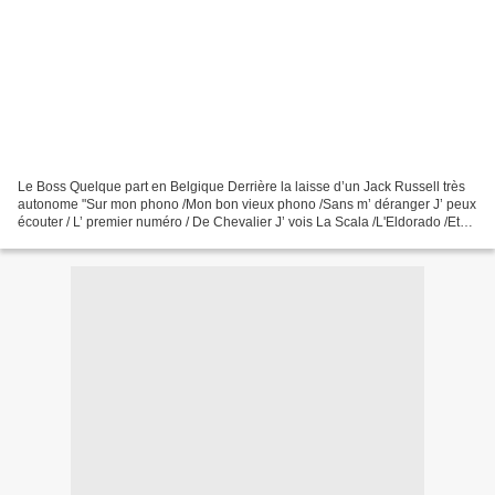
Le Boss Quelque part en Belgique Derrière la laisse d’un Jack Russell très
autonome "Sur mon phono /Mon bon vieux phono /Sans m’ déranger J’ peux
écouter / L’ premier numéro / De Chevalier J’ vois La Scala /L'Eldorado /Et
moi, en l’ver d’ rideau Sur mon...