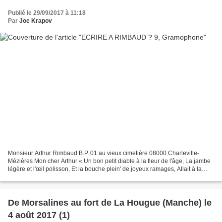
Publié le 29/09/2017 à 11:18
Par
Joe Krapov
Monsieur Arthur Rimbaud B.P. 01 au vieux cimetière 08000 Charleville-
Mézières Mon cher Arthur « Un bon petit diable à la fleur de l'âge, La jambe
légère et l'œil polisson, Et la bouche plein' de joyeux ramages, Allait à la
chasse aux papillon» Georges...
De Morsalines au fort de La Hougue (Manche) le
4 août 2017 (1)