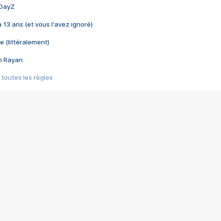
 DayZ
 a 13 ans (et vous l'avez ignoré)
e (littéralement)
im Rayan
 toutes les règles
s les jeux vidéo
us choquant de Rockstar ? - Le scandale BULLY
e plus moche de Steam
du RÊVE tourne au CAUCHEMAR
pendant 8 heures
it… à tort
umiliés par un jeu vidéo
ire - Final Fantasy 8