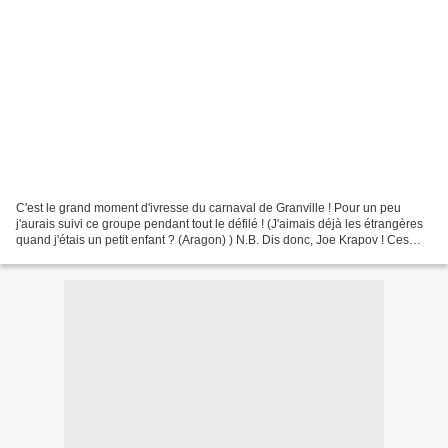
C'est le grand moment d'ivresse du carnaval de Granville ! Pour un peu
j'aurais suivi ce groupe pendant tout le défilé ! (J'aimais déjà les étrangères
quand j'étais un petit enfant ? (Aragon) ) N.B. Dis donc, Joe Krapov ! Ces
dames ne sont pas plus étrangères...