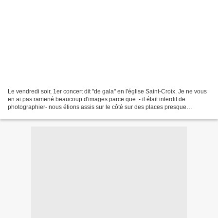
Le vendredi soir, 1er concert dit "de gala" en l'église Saint-Croix. Je ne vous
en ai pas ramené beaucoup d'images parce que :- il était interdit de
photographier- nous étions assis sur le côté sur des places presque
aveugles- j'ai écouté la musique......