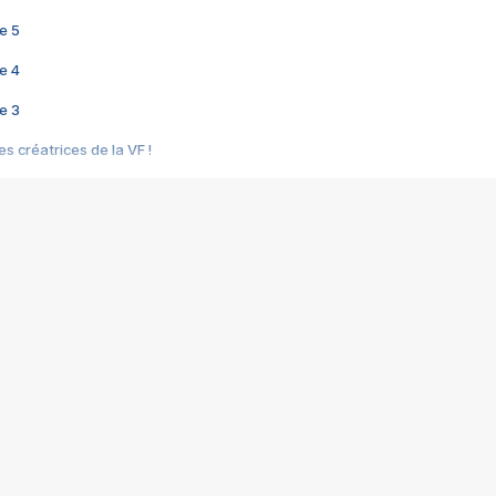
e 5
e 4
e 3
s créatrices de la VF !
e 2
e 1
e Mektoub My Love arrive enfin ! Rencontre avec Shaïn Boumedine et Sal
i : après Toni en famille
elle réalise le bouleversant Dites lui que je l'aime
ais ! Rencontre autour de Vie privée de Rebecca Zlotowski
 de Marguerite, Grave... Rencontre avec Ella Rumpf
 Les Rêveurs, un film intime sur la santé mentale