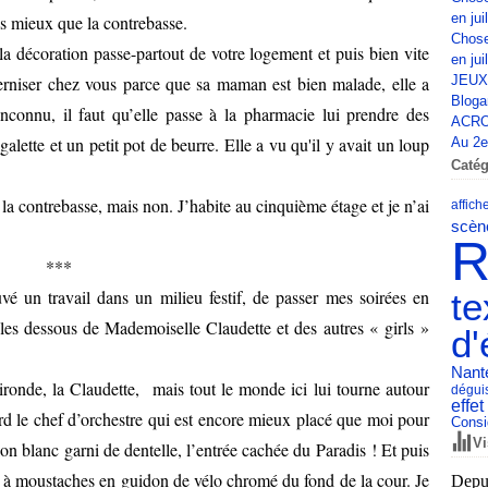
en jui
as mieux que la contrebasse.
Chose
 la décoration passe-partout de votre logement et puis bien vite
en jui
éterniser chez vous parce que sa maman est bien malade, elle a
JEUX
Bloga
connu, il faut qu’elle passe à la pharmacie lui prendre des
ACRO
alette et un petit pot de beurre. Elle a vu qu'il y avait un loup
Au 2e 
Catég
 la contrebasse, mais non. J’habite au cinquième étage et je n’ai
affich
scèn
R
***
vé un travail dans un milieu festif, de passer mes soirées en
te
les dessous de Mademoiselle Claudette et des autres « girls »
d'
Nant
 gironde, la Claudette, mais tout le monde ici lui tourne autour
dégui
effet
bord le chef d’orchestre qui est encore mieux placé que moi pour
Consi
Vi
lon blanc garni de dentelle, l’entrée cachée du Paradis ! Et puis
r à moustaches en guidon de vélo chromé du fond de la cour. Je
Depui