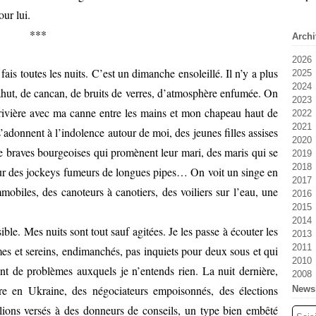
our lui.
***
Archi
2026
ais toutes les nuits. C’est un dimanche ensoleillé. Il n’y a plus
2025
Ju
2024
Ju
D
, de cancan, de bruits de verres, d’atmosphère enfumée. On
2023
Ma
N
D
e rivière avec ma canne entre les mains et mon chapeau haut de
2022
Av
Oc
N
D
2021
M
Se
Oc
N
D
s’adonnent à l’indolence autour de moi, des jeunes filles assises
2020
Fé
Ao
Se
Oc
N
D
e braves bourgeoises qui promènent leur mari, des maris qui se
2019
Ja
Ju
Ao
Se
Oc
N
D
2018
Ju
Ju
Ao
Se
Oc
N
D
r des jockeys fumeurs de longues pipes… On voit un singe en
2017
Ma
Ju
Ju
Ao
Se
Oc
N
D
mmobiles, des canoteurs à canotiers, des voiliers sur l’eau, une
2016
Av
Ma
Ju
Ju
Ao
Se
Oc
N
D
2015
M
Av
Ma
Ju
Ju
Ao
Se
Oc
N
D
2014
Fé
M
Av
Ma
Ju
Ju
Ao
Se
Oc
N
D
sible. Mes nuits sont tout sauf agitées. Je les passe à écouter les
2013
Ja
Fé
M
Av
Ma
Ju
Ju
Ao
Se
Oc
N
D
2011
Ja
Fé
M
Av
Ma
Ju
Ju
Ao
Se
Oc
N
D
es et sereins, endimanchés, pas inquiets pour deux sous et qui
2010
Ja
Fé
M
Av
Ma
Ju
Ju
Ao
Se
Oc
N
Oc
nt de problèmes auxquels je n’entends rien. La nuit dernière,
2008
Ja
Fé
M
Av
Ma
Ju
Ju
Ao
Se
Oc
Se
M
Ja
Fé
M
Av
Ma
Ju
Ju
Ao
Se
M
re en Ukraine, des négociateurs empoisonnés, des élections
Newsl
Ja
Fé
M
Av
Ma
Ju
Ju
Ao
llions versés à des donneurs de conseils, un type bien embêté
Ja
Fé
M
Av
Ma
Ju
Ju