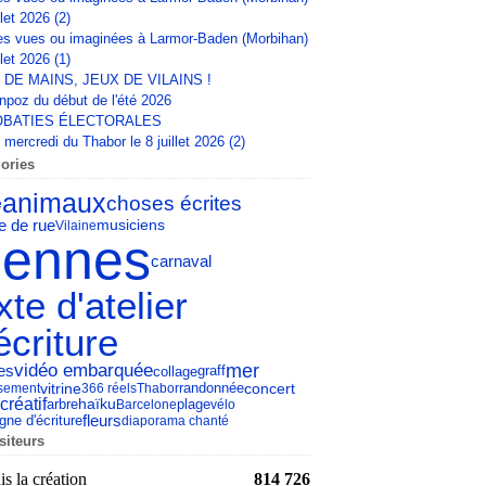
llet 2026 (2)
s vues ou imaginées à Larmor-Baden (Morbihan)
llet 2026 (1)
 DE MAINS, JEUX DE VILAINS !
npoz du début de l'été 2026
BATIES ÉLECTORALES
mercredi du Thabor le 8 juillet 2026 (2)
ories
animaux
choses écrites
e
e de rue
musiciens
Vilaine
ennes
carnaval
xte d'atelier
écriture
mer
vidéo embarquée
es
collage
graff
concert
vitrine
sement
366 réels
Thabor
randonnée
 créatif
arbre
haïku
Barcelone
plage
vélo
fleurs
gne d'écriture
diaporama chanté
siteurs
s la création
814 726