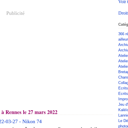
Voir 
Publicité
Droit
Catég
366 r
ailleu
Archi
Archi
Atelie
Ateli
Atelie
Breta
Chan
Colla
Ecrit
Ecrits
Impro
Jeu d
Kaléï
 à Rennes le 27 mars 2022
Lanni
Le Dé
phot