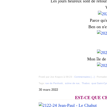
Les jours heureux sont de retour..
V
Parce qu'e
Ben on n'es
Mon île de 
Posté par Joe Krapov à 09:23 -
Commentaires [
…
]
- Permalien
Tags:
rue de Penhoët
,
scène de rue
,
Thabor
,
quai Saint-Cyr
30 mars 2022
EST-CE QUE C