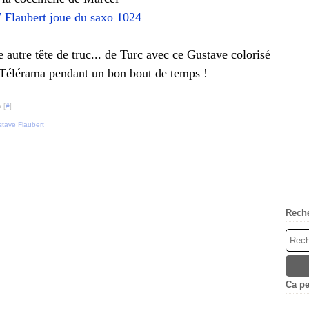
e autre tête de truc... de Turc avec ce Gustave colorisé
e Télérama pendant un bon bout de temps !
 [
#
]
tave Flaubert
Rech
Ca peu