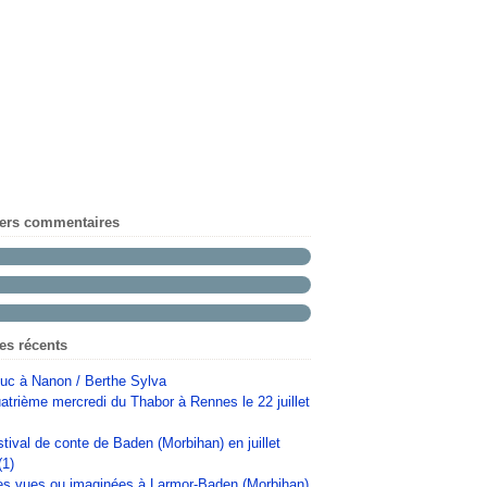
iers commentaires
les récents
uc à Nanon / Berthe Sylva
atrième mercredi du Thabor à Rennes le 22 juillet
stival de conte de Baden (Morbihan) en juillet
(1)
s vues ou imaginées à Larmor-Baden (Morbihan)