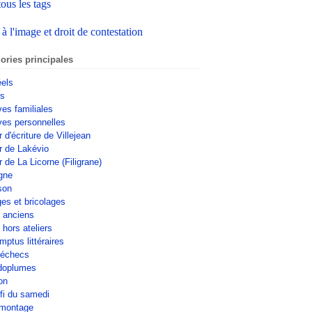
tous les tags
 à l'image et droit de contestation
ories principales
éels
rs
ves familiales
ves personnelles
r d'écriture de Villejean
er de Lakévio
r de La Licorne (Filigrane)
gne
son
ges et bricolages
s anciens
 hors ateliers
mptus littéraires
'échecs
doplumes
on
fi du samedi
omontage