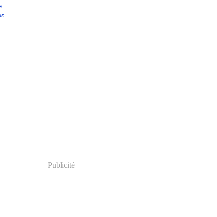
e
es
Publicité