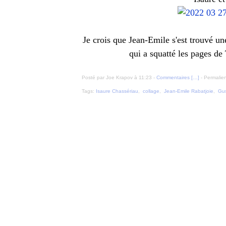
Je crois que Jean-Emile s'est trouvé un
qui a squatté les pages d
Posté par Joe Krapov à 11:23 -
Commentaires [
…
]
- Permalien
Tags:
Isaure Chassériau
,
collage
,
Jean-Emile Rabatjoie
,
Gus