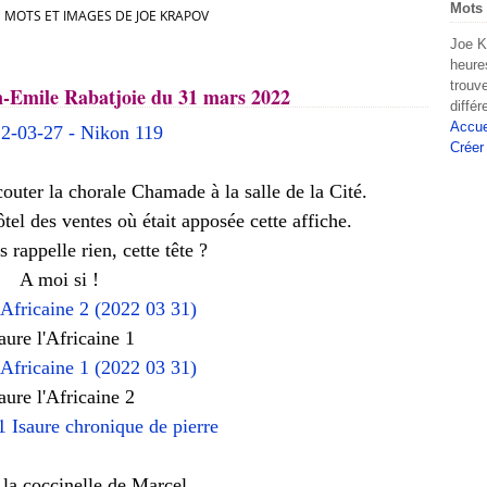
Mots 
MOTS ET IMAGES DE JOE KRAPOV
Joe K
heure
trouv
n-Emile Rabatjoie du 31 mars 2022
diffé
Accue
Créer
couter la chorale Chamade à la salle de la Cité.
tel des ventes où était apposée cette affiche.
 rappelle rien, cette tête ?
A moi si !
aure l'Africaine 1
aure l'Africaine 2
t la coccinelle de Marcel