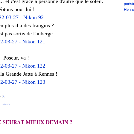
. et c'est grâce à personne d'autre que le soleil.
poési
otons pour lui !
Renn
n plus il a des frangins ?
t pas sortis de l'auberge !
Poseur, va !
la Grande Jatte à Rennes !
 [
#
]
,
sieste
E SEURAT MIEUX DEMAIN ?