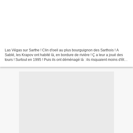
Las Végas sur Sarthe ! Clin d'oeil au plus bourguignon des Sarthois ! A
Sablé, les Krapov ont habité là, en bordure de rivière ! Ç a leur a joué des
tours ! Surtout en 1995 ! Puis ils ont déménagé là : ils risquaient moins d'être
inondés, surtout au deuxième...