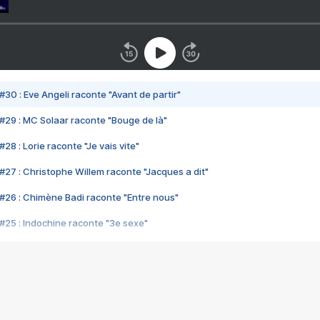
#30 : Eve Angeli raconte "Avant de partir"
#29 : MC Solaar raconte "Bouge de là"
28 : Lorie raconte "Je vais vite"
#27 : Christophe Willem raconte "Jacques a dit"
#26 : Chimène Badi raconte "Entre nous"
#25 : Indochine raconte "3e sexe"
#24 : Zaho raconte "C'est chelou"
#23 : Patrick Bruel raconte "Au café des délices"
#22 : Kyo raconte "Le chemin"