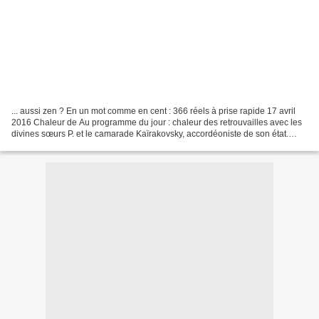
... aussi zen ? En un mot comme en cent : 366 réels à prise rapide 17 avril
2016 Chaleur de Au programme du jour : chaleur des retrouvailles avec les
divines sœurs P. et le camarade Kaïrakovsky, accordéoniste de son état.
Trouvera-t-on le temps de chanter...