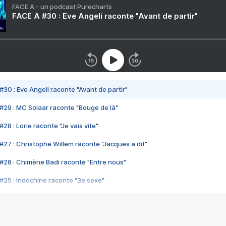
FACE A - un podcast Purecharts
FACE A #30 : Eve Angeli raconte "Avant de partir"
#30 : Eve Angeli raconte "Avant de partir"
#29 : MC Solaar raconte "Bouge de là"
28 : Lorie raconte "Je vais vite"
#27 : Christophe Willem raconte "Jacques a dit"
#26 : Chimène Badi raconte "Entre nous"
#25 : Indochine raconte "3e sexe"
#24 : Zaho raconte "C'est chelou"
#23 : Patrick Bruel raconte "Au café des délices"