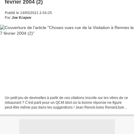
février 2004 (2)
Publié le 14/05/2021 à 04:25
Par
Joe Krapov
Un petit jeu de devinettes à partir de ces citations inscrite sur les vitres de ce
retsaurant ? C'est parti pour un QCM idiot où la bonne réponse ne figure
peut-être même pas dans les suggestions ! Jean RenoirJules RenardJules
Romains Charles PaudelaireCarla...