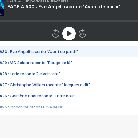
FACE A - un podcast Purecharts
FACE A #30 : Eve Angeli raconte "Avant de partir"
#30 : Eve Angeli raconte "Avant de partir"
#29 : MC Solaar raconte "Bouge de là"
28 : Lorie raconte "Je vais vite"
#27 : Christophe Willem raconte "Jacques a dit"
#26 : Chimène Badi raconte "Entre nous"
#25 : Indochine raconte "3e sexe"
#24 : Zaho raconte "C'est chelou"
#23 : Patrick Bruel raconte "Au café des délices"