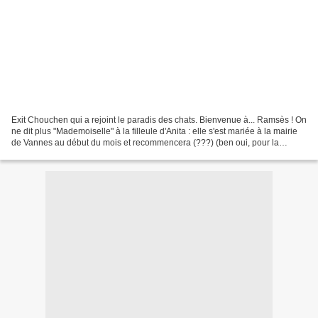
Exit Chouchen qui a rejoint le paradis des chats. Bienvenue à... Ramsès ! On
ne dit plus "Mademoiselle" à la filleule d'Anita : elle s'est mariée à la mairie
de Vannes au début du mois et recommencera (???) (ben oui, pour la
cérémonie religieuse, à l'église)...