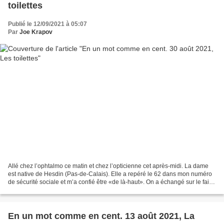
toilettes
Publié le 12/09/2021 à 05:07
Par
Joe Krapov
Allé chez l’ophtalmo ce matin et chez l’opticienne cet après-midi. La dame
est native de Hesdin (Pas-de-Calais). Elle a repéré le 62 dans mon numéro
de sécurité sociale et m’a confié être «de là-haut». On a échangé sur le fait
que les Ch’tis s’acoquinent...
En un mot comme en cent. 13 août 2021, La