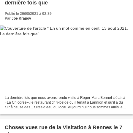
dernière fois que
Publié le 26/08/2021 à 02:39
Par
Joe Krapov
La dernière fois que nous avons rendu visite à Roger-Marc Bonnet c’était à
«La Chicorée», le restaurant ch’ti-belge qu’il tenait à Lannion et qu’il a dû
fuir à cause des... fuites d’eau du local. Aujourd’hui nous sommes allés le
saluer en son nouvel antre,...
Choses vues rue de la Visitation à Rennes le 7