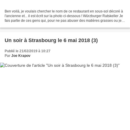
Ben voilà, je voulais chercher le nom de ce restaurant en sous-sol décoré à
l'ancienne et... il est écrit sur la photo ci-dessous ! Würzburger Ratskeller Je
fais partie de ces gens qui, pour ne pas abuser des matières grasses ou je
ne sais trop pourquoi...
Un soir à Strasbourg le 6 mai 2018 (3)
Publié le 21/02/2019 à 10:27
Par
Joe Krapov