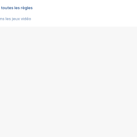
 toutes les règles
s les jeux vidéo
us choquant de Rockstar ? - Le scandale BULLY
e plus moche de Steam
du RÊVE tourne au CAUCHEMAR
pendant 8 heures
it… à tort
umiliés par un jeu vidéo
ire - Final Fantasy 8
ti un empire - Age of Empires
story DOFUS
tard, il crée l'un des pires jeux de tous les temps, MindsEye.