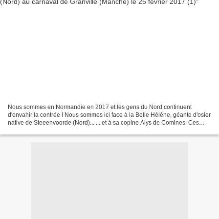
Nous sommes en Normandie en 2017 et les gens du Nord continuent
d'envahir la contrée ! Nous sommes ici face à la Belle Hélène, géante d'osier
native de Steeenvoorde (Nord)... ... et à sa copine Alys de Comines. Ces
dames accompagnanient la Société philharmonique...