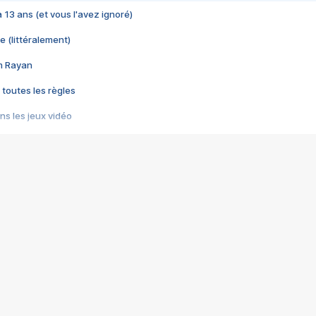
 a 13 ans (et vous l'avez ignoré)
e (littéralement)
im Rayan
 toutes les règles
s les jeux vidéo
us choquant de Rockstar ? - Le scandale BULLY
e plus moche de Steam
du RÊVE tourne au CAUCHEMAR
pendant 8 heures
it… à tort
umiliés par un jeu vidéo
ire - Final Fantasy 8