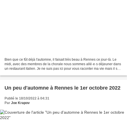
Bien que ce fût déjà l'automne, il faisait très beau à Rennes ce jour-là. Le
midi, avec des membres de la chorale nous sommes allé·e·s déjeuner dans
un restaurant italien. Je ne suis pas ici pour vous raconter ma vie mais il se
trouve que tous les garçons...
Un peu d'automne à Rennes le 1er octobre 2022
Publié le 18/10/2022 à 04:31
Par
Joe Krapov