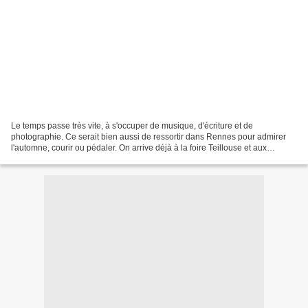
Le temps passe très vite, à s'occuper de musique, d'écriture et de
photographie. Ce serait bien aussi de ressortir dans Rennes pour admirer
l'automne, courir ou pédaler. On arrive déjà à la foire Teillouse et aux
vacances de Toussaint. Après ce sera l'hiver....