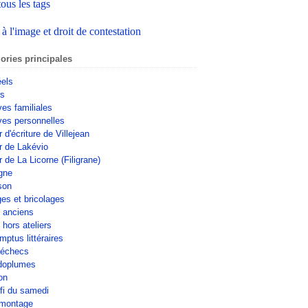
tous les tags
 à l'image et droit de contestation
ories principales
éels
rs
ves familiales
ves personnelles
r d'écriture de Villejean
er de Lakévio
r de La Licorne (Filigrane)
gne
son
ges et bricolages
s anciens
 hors ateliers
mptus littéraires
'échecs
doplumes
on
fi du samedi
omontage