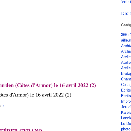
Voir 
Droit
Catég
366 r
ailleu
Archi
Archi
Atelie
Ateli
Atelie
Breta
Chan
rden (Côtes d'Armor) le 16 avril 2022 (2)
Colla
Ecrit
Ecrits
Impro
 [
#
]
Jeu d
Kaléï
Lanni
Le Dé
phot