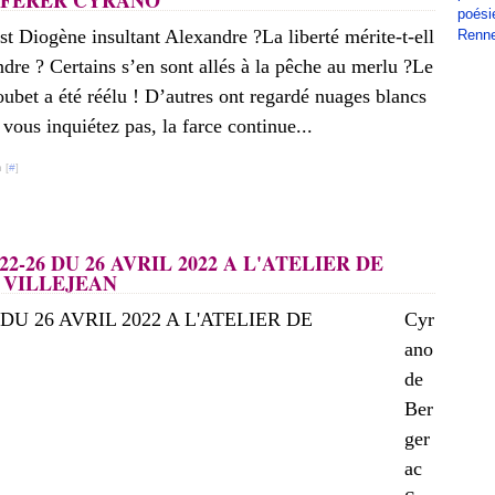
FÉRER CYRANO
poési
st Diogène insultant Alexandre ?La liberté mérite-t-ell
Renn
ndre ? Certains s’en sont allés à la pêche au merlu ?Le
oubet a été réélu ! D’autres ont regardé nuages blancs
vous inquiétez pas, la farce continue...
 [
#
]
-26 DU 26 AVRIL 2022 A L'ATELIER DE
VILLEJEAN
Cyr
ano
de
Ber
ger
ac