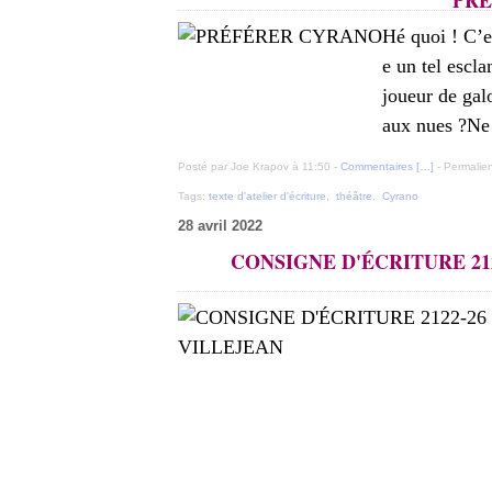
PRÉ
Hé quoi ! C’e
e un tel escla
joueur de gal
aux nues ?Ne 
Posté par Joe Krapov à 11:50 -
Commentaires [
…
]
- Permalien
Tags:
texte d'atelier d'écriture
,
théâtre
,
Cyrano
28 avril 2022
CONSIGNE D'ÉCRITURE 2122