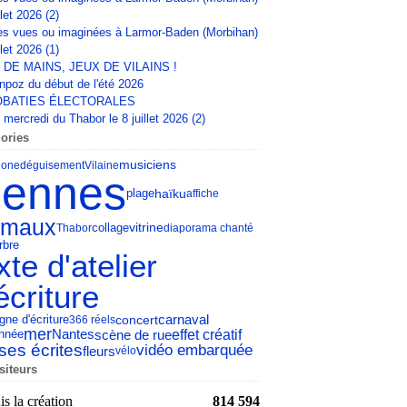
llet 2026 (2)
s vues ou imaginées à Larmor-Baden (Morbihan)
llet 2026 (1)
 DE MAINS, JEUX DE VILAINS !
npoz du début de l'été 2026
BATIES ÉLECTORALES
mercredi du Thabor le 8 juillet 2026 (2)
ories
musiciens
lone
déguisement
Vilaine
ennes
haïku
plage
affiche
imaux
collage
vitrine
Thabor
diaporama chanté
rbre
xte d'atelier
écriture
carnaval
concert
gne d'écriture
366 réels
mer
scène de rue
effet créatif
Nantes
nnée
ses écrites
vidéo embarquée
fleurs
vélo
siteurs
s la création
814 594