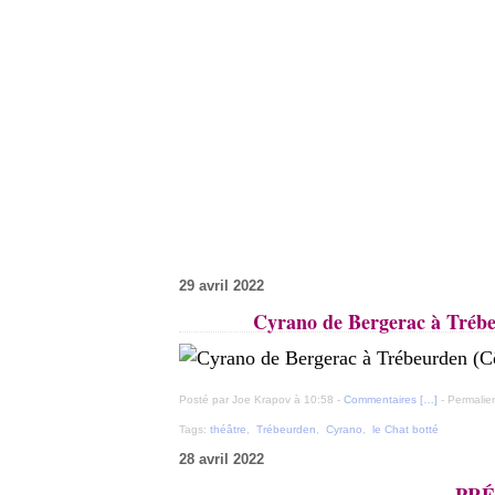
29 avril 2022
Cyrano de Bergerac à Trébeu
Posté par Joe Krapov à 10:58 -
Commentaires [
…
]
- Permalien
Tags:
théâtre
,
Trébeurden
,
Cyrano
,
le Chat botté
28 avril 2022