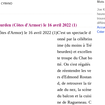
Mots 
CYRANO
Joe K
heure
trouv
diffé
rden (Côtes d'Armor) le 16 avril 2022 (1)
Accue
Créer
C'est un spectacle d
onné par la célébriss
ime (du moins à Tré
beurden) et excellen
te troupe du Chat bo
tté. On s'est régalés
de réentendre les ve
rs d'Edmond Rostan
d, de retrouver la tir
ade du nez, la scène
du balcon et la cuisi
ne de Ragueneau. C