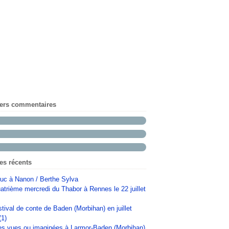
iers commentaires
les récents
uc à Nanon / Berthe Sylva
atrième mercredi du Thabor à Rennes le 22 juillet
stival de conte de Baden (Morbihan) en juillet
(1)
s vues ou imaginées à Larmor-Baden (Morbihan)