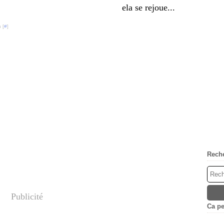
ela se rejoue...
 [
#
]
Rech
Publicité
Ca peu