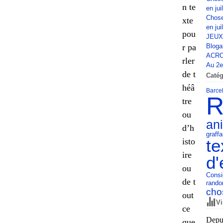
n te
en jui
Chose
xte
en jui
pou
JEUX
r pa
Bloga
ACRO
rler
Au 2e 
de t
Catég
héâ
Barce
R
tre
ou
an
d’h
a
graff
te
isto
ire
d'
ou
Consi
de t
rando
cho
out
Vi
ce
Depui
que