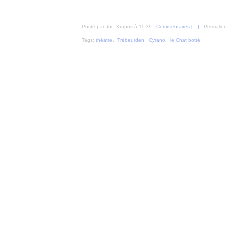
Posté par Joe Krapov à 11:39 -
Commentaires [
…
]
- Permalien
Tags:
théâtre
,
Trébeurden
,
Cyrano
,
le Chat botté