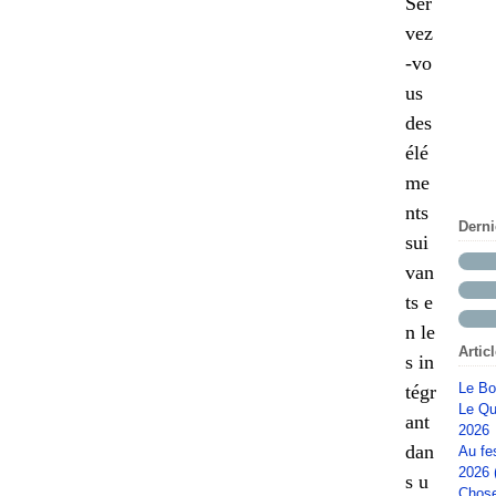
Ser
vez
-vo
us
des
élé
me
nts
Dern
sui
van
ts e
n le
Artic
s in
Le Bo
tégr
Le Qu
ant
2026
dan
Au fe
2026 
s u
Chose