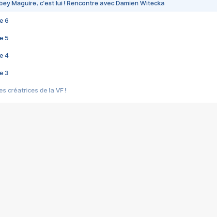
bey Maguire, c'est lui ! Rencontre avec Damien Witecka
e 6
e 5
e 4
e 3
s créatrices de la VF !
e 2
e 1
e Mektoub My Love arrive enfin ! Rencontre avec Shaïn Boumedine et Sal
i : après Toni en famille
elle réalise le bouleversant Dites lui que je l'aime
ais ! Rencontre autour de Vie privée de Rebecca Zlotowski
 de Marguerite, Grave... Rencontre avec Ella Rumpf