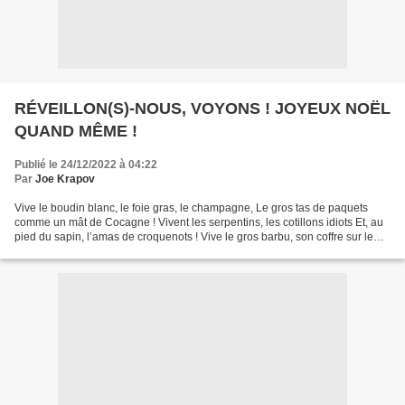
RÉVEILLON(S)-NOUS, VOYONS ! JOYEUX NOËL
QUAND MÊME !
Publié le 24/12/2022 à 04:22
Par
Joe Krapov
Vive le boudin blanc, le foie gras, le champagne, Le gros tas de paquets
comme un mât de Cocagne ! Vivent les serpentins, les cotillons idiots Et, au
pied du sapin, l’amas de croquenots ! Vive le gros barbu, son coffre sur le
dos Débordant de jouets pour...