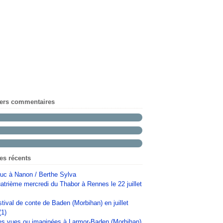
iers commentaires
les récents
uc à Nanon / Berthe Sylva
atrième mercredi du Thabor à Rennes le 22 juillet
stival de conte de Baden (Morbihan) en juillet
(1)
s vues ou imaginées à Larmor-Baden (Morbihan)