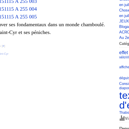
en jui
Chose
en jui
JEUX
ouver ses fondamentaux dans un monde chamboulé.
Bloga
aint-Cyr et ses péniches.
ACRO
Au 2e 
Catég
 [
#
]
effet
int-Cyr
vélo
Vi
affich
dégui
Consi
diapo
te
d'
Thabo
Vi
Depui