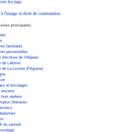
tous les tags
 à l'image et droit de contestation
ories principales
éels
rs
ves familiales
ves personnelles
r d'écriture de Villejean
er de Lakévio
r de La Licorne (Filigrane)
gne
son
ges et bricolages
s anciens
 hors ateliers
mptus littéraires
'échecs
doplumes
on
fi du samedi
omontage