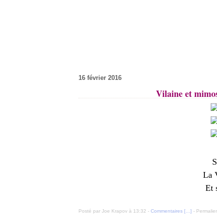
16 février 2016
Vilaine et mimos
S
La V
Et 
Posté par Joe Krapov à 13:32 -
Commentaires [
…
]
- Permalien