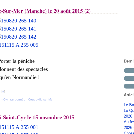
e-Sur-Mer (Manche) le 20 août 2015 (2)
orter la péniche
Dern
donnent des spectacles
qu'en Normandie !
 [
#
]
Artic
nt-Cyr
,
randonnée
,
Coudeville-sur-Mer
Le Bo
Le Qu
i Saint-Cyr le 15 novembre 2015
2026
Au fe
2026 
Chose