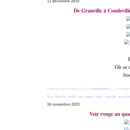
13 décembre 2015
De Granville à Coudevill
P
Où se 
Jus
Posté par Joe Krapov à 21:11 -
Commentaires [
…
]
- Permalien
Tags:
Rennes
,
haïku
,
mer
,
plage
,
arbre
,
péniche
,
quai Sai
16 novembre 2015
Voir rouge au qua