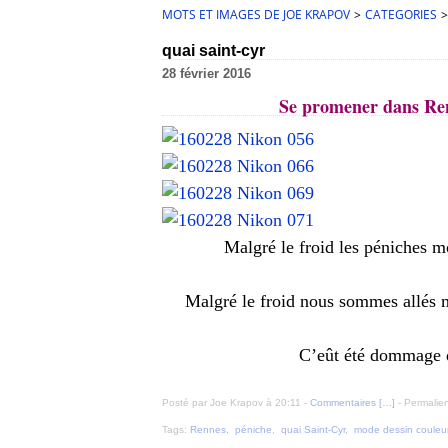
MOTS ET IMAGES DE JOE KRAPOV
>
CATEGORIES
>
quai saint-cyr
28 février 2016
Se promener dans Ren
Malgré le froid les péniches m
Malgré le froid nous sommes allés 
C’eût été dommage de 
Posté par Joe Krapov à 20:11 -
Commentaires [
…
]
- Permalien
Tags:
Rennes
,
péniche
,
quai Saint-Cyr
,
mode dessin couleu