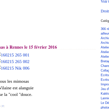
Voir 
Droit
Catég
366 r
ailleu
Archi
Archi
as à Rennes le 15 février 2016
Atelie
Ateli
Atelie
Breta
Chan
Colla
Ecrit
Ecrits
ous les mimosas
Impro
ilaine est alanguie
Jeu d
Kaléï
se la "cool "douce.
Lanni
Le Dé
 [
#
]
phot