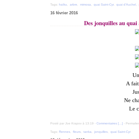
Tags:
haïku
,
arbre
,
mimosa
,
quai Saint-Cyr
,
quai d'Auchel
,
16 février 2016
Des jonquilles au quai 
Un
A fait
Jus
Ne cha
Le c
Posté par Joe Krapov à 13:19 -
Commentaires [
…
]
- Permalien
Tags:
Rennes
,
fleurs
,
tanka
,
jonquilles
,
quai Saint-Cyr