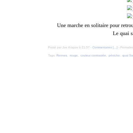
Une marche en solitaire pour retr
Le quai s
Posté par Joe Krapov à 21:57 -
Commentaires [
…
]
- Permalien
Tags:
Rennes
,
rouge
,
couleur contrastée
,
péniche
,
quai Sa