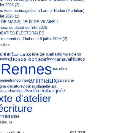
llet 2026 (2)
s vues ou imaginées à Larmor-Baden (Morbihan)
llet 2026 (1)
 DE MAINS, JEUX DE VILAINS !
npoz du début de l'été 2026
BATIES ÉLECTORALES
mercredi du Thabor le 8 juillet 2026 (2)
ories
 créatif
scène de rue
concert
haïku
musiciens
choses écrites
carnaval
Nantes
laine
plage
Rennes
e
366 réels
animaux
sement
randonnée
Barcelone
fleurs
gne d'écriture
vitrine
collage
vidéo embarquée
rama chanté
graff
xte d'atelier
écriture
mer
arbre
r
siteurs
s la création
814 726