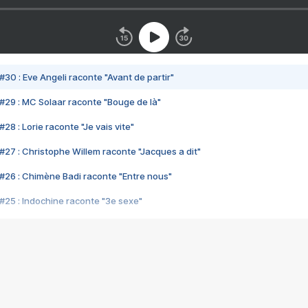
#30 : Eve Angeli raconte "Avant de partir"
#29 : MC Solaar raconte "Bouge de là"
28 : Lorie raconte "Je vais vite"
#27 : Christophe Willem raconte "Jacques a dit"
#26 : Chimène Badi raconte "Entre nous"
#25 : Indochine raconte "3e sexe"
#24 : Zaho raconte "C'est chelou"
#23 : Patrick Bruel raconte "Au café des délices"
#22 : Kyo raconte "Le chemin"
#21 : Nolwenn Leroy raconte "Cassé"