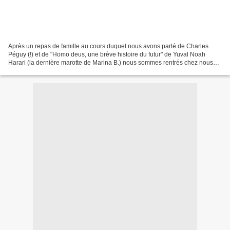
Après un repas de famille au cours duquel nous avons parlé de Charles
Péguy (!) et de "Homo deus, une brève histoire du futur" de Yuval Noah
Harari (la dernière marotte de Marina B.) nous sommes rentrés chez nous
hier soir et sommes descendus à Transat...