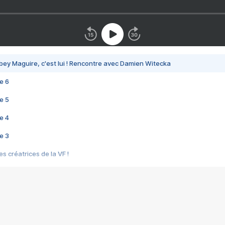
bey Maguire, c'est lui ! Rencontre avec Damien Witecka
e 6
e 5
e 4
e 3
s créatrices de la VF !
e 2
e 1
e Mektoub My Love arrive enfin ! Rencontre avec Shaïn Boumedine et Sal