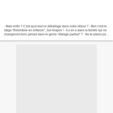
- Mais enfin ? C'est quoi tout ce déballage dans notre séjour ? - Ben c'est le
stage "Retombée en enfance", Joe Krapov ! - Il y en a dans la famille qui ne
changeront donc jamais dans le genre "étalage partout" ? - Ne te plains pas,
le père ! Tu as réussi...