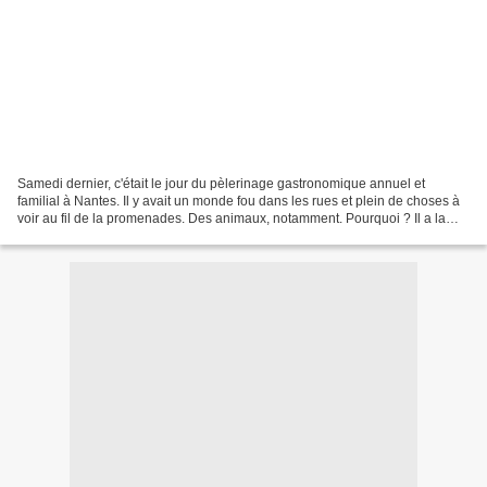
Samedi dernier, c'était le jour du pèlerinage gastronomique annuel et
familial à Nantes. Il y avait un monde fou dans les rues et plein de choses à
voir au fil de la promenades. Des animaux, notamment. Pourquoi ? Il a la
myxomatose ? *** Les trois oeuvres...