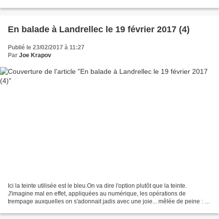
En balade à Landrellec le 19 février 2017 (4)
Publié le 23/02/2017 à 11:27
Par
Joe Krapov
Ici la teinte utilisée est le bleu.On va dire l'option plutôt que la teinte.
J'imagine mal en effet, appliquées au numérique, les opérations de
trempage auxquelles on s'adonnait jadis avec une joie... mêlée de peine : le
colorant qui rendait les photos...