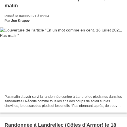
malin
Publié le 04/08/2021 à 05:04
Par
Joe Krapov
Pas malin d’avoir suivi la randonnée contée à Landrellec pieds nus dans les
sandalettes ! Récolté comme tous les ans des coups de soleil sur les
chevilles, le dessus des pieds et les orteils ! Pas étonnant, après, de trouver
que l’eau est froide, glaciale...
Randonnée à Landrellec (Côtes d'Armor) le 18