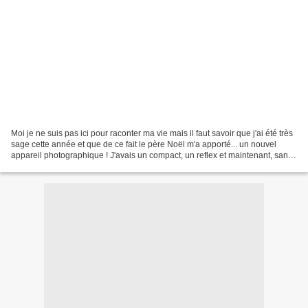
Moi je ne suis pas ici pour raconter ma vie mais il faut savoir que j'ai été très
sage cette année et que de ce fait le père Noël m'a apporté... un nouvel
appareil photographique ! J'avais un compact, un reflex et maintenant, sans
même être passé chez...