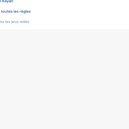
im Rayan
 toutes les règles
s les jeux vidéo
us choquant de Rockstar ? - Le scandale BULLY
e plus moche de Steam
du RÊVE tourne au CAUCHEMAR
pendant 8 heures
it… à tort
umiliés par un jeu vidéo
ire - Final Fantasy 8
ti un empire - Age of Empires
story DOFUS
tard, il crée l'un des pires jeux de tous les temps, MindsEye.