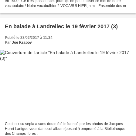
en 1900 ! Ce n'est pas tous les jours qu'on peut utiliser ce mot de notre
vocabulaire ! Notre vocabulhier ? VOCABULHIER, n.m. : Ensemble des mots
que l'on utilise pour évoquer...
En balade à Landrellec le 19 février 2017 (3)
Publié le 23/02/2017 à 11:34
Par
Joe Krapov
Ce choix su sépia a sans doute été influencé par les photos de Jacques-
Henri Lartigue vues dans cet album (pesant !) emprunté à la Bibliothèque
des Champs libres :