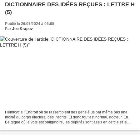
DICTIONNAIRE DES IDÉES REÇUES : LETTRE H
(5)
Publié le 26/07/2024 à 06:05
Par
Joe Krapov
Hémicycle : Endroit où se rassemblent des gens élus par même pas une
moitié du corps électoral des inscrits. Et donc tout est normal, docteur. En
Belgique où le vote est obligatoire, les députés sont assis en cercle et le
président de la chambre promène...