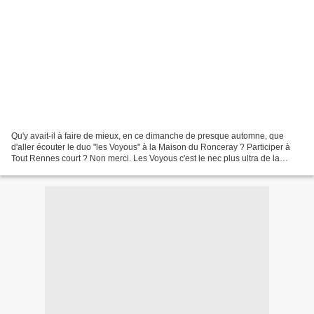
Qu'y avait-il à faire de mieux, en ce dimanche de presque automne, que
d'aller écouter le duo "les Voyous" à la Maison du Ronceray ? Participer à
Tout Rennes court ? Non merci. Les Voyous c'est le nec plus ultra de la
chanson drôle à Rennes. Je les ai...