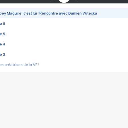
bey Maguire, c'est lui ! Rencontre avec Damien Witecka
e 6
e 5
e 4
e 3
s créatrices de la VF !
e 2
e 1
e Mektoub My Love arrive enfin ! Rencontre avec Shaïn Boumedine et Sal
i : après Toni en famille
elle réalise le bouleversant Dites lui que je l'aime
ais ! Rencontre autour de Vie privée de Rebecca Zlotowski