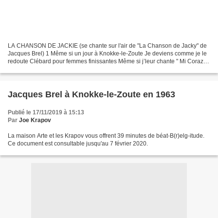
LA CHANSON DE JACKIE (se chante sur l'air de "La Chanson de Jacky" de
Jacques Brel) 1 Même si un jour à Knokke-le-Zoute Je deviens comme je le
redoute Clébard pour femmes finissantes Même si j’leur chante " Mi Corazon
" Avec la voix bandonéante D'un Dalmatien...
Jacques Brel à Knokke-le-Zoute en 1963
Publié le 17/11/2019 à 15:13
Par
Joe Krapov
La maison Arte et les Krapov vous offrent 39 minutes de béat-B(r)elg-itude.
Ce document est consultable jusqu'au 7 février 2020.