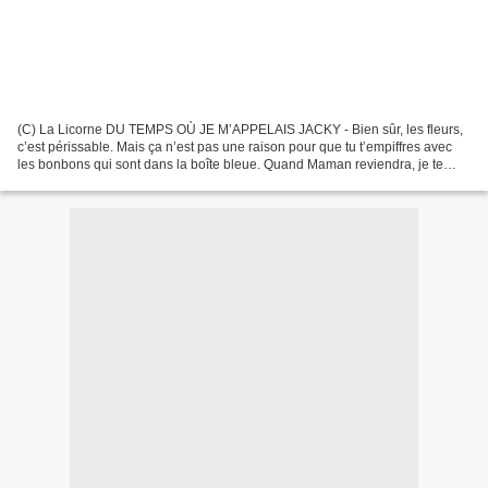
(C) La Licorne DU TEMPS OÙ JE M’APPELAIS JACKY - Bien sûr, les fleurs,
c’est périssable. Mais ça n’est pas une raison pour que tu t’empiffres avec
les bonbons qui sont dans la boîte bleue. Quand Maman reviendra, je te
dénoncerai ! - Je prendrai mon air...