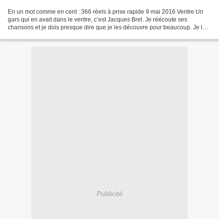
En un mot comme en cent : 366 réels à prise rapide 9 mai 2016 Ventre Un
gars qui en avait dans le ventre, c’est Jacques Brel. Je réécoute ses
chansons et je dois presque dire que je les découvre pour beaucoup. Je les
relis aussi car j’ai ressorti le volume...
Publicité