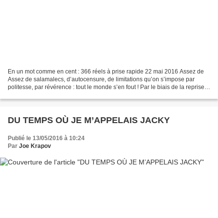
En un mot comme en cent : 366 réels à prise rapide 22 mai 2016 Assez de
Assez de salamalecs, d’autocensure, de limitations qu’on s’impose par
politesse, par révérence : tout le monde s’en fout ! Par le biais de la reprise,
par la faute de toutes ces «...
DU TEMPS OÙ JE M’APPELAIS JACKY
Publié le 13/05/2016 à 10:24
Par
Joe Krapov