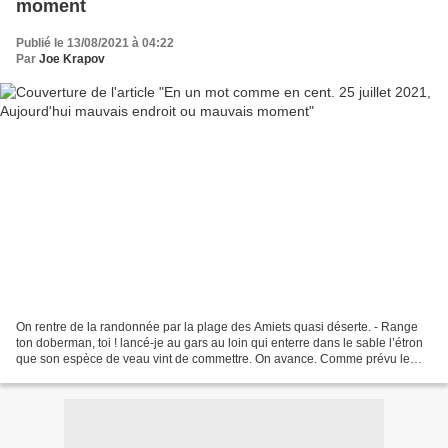
moment
Publié le 13/08/2021 à 04:22
Par
Joe Krapov
On rentre de la randonnée par la plage des Amiets quasi déserte. - Range
ton doberman, toi ! lancé-je au gars au loin qui enterre dans le sable l’étron
que son espèce de veau vint de commettre. On avance. Comme prévu le
bestiau s’élance vers nous à toute...