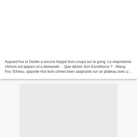
Aujourd’hui le Destin a encore frappé trois coups sur le gong. Le majordome
chinois est apparu et a demandé : - Que désire Son Excellence ? - Wang
Fou Tchéou, apporte-moi trois crimes bien saignants sur un plateau avec un
thé et de quoi ridiculiser ce...