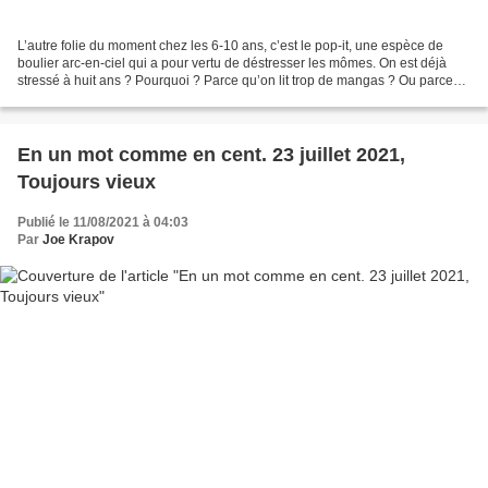
L’autre folie du moment chez les 6-10 ans, c’est le pop-it, une espèce de
boulier arc-en-ciel qui a pour vertu de déstresser les mômes. On est déjà
stressé à huit ans ? Pourquoi ? Parce qu’on lit trop de mangas ? Ou parce
que les livres de l’école ne...
En un mot comme en cent. 23 juillet 2021,
Toujours vieux
Publié le 11/08/2021 à 04:03
Par
Joe Krapov