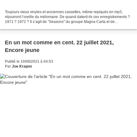
Toujours vieux vinyles et anciennes cassettes, même repiqués en mp3,
réjouiront l’oreille du mélomane. De quand datent-ils ces enregistrements ?
1971 ? 1972 ? Il s’agit de "Seasons" du groupe Magna Carta et de
"Unfinished pictures" de Rupert Hine. C’est...
En un mot comme en cent. 22 juillet 2021,
Encore jeune
Publié le 10/08/2021 à 04:53
Par
Joe Krapov