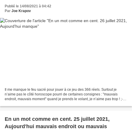
Publié le 14/08/2021 à 04:42
Par
Joe Krapov
Il me manque le feu sacré pour jouer à ce jeu des 366 réels. Surtout je
n’aime pas le côté horoscope pourri de certaines consignes : "mauvais
endroit, mauvais moment" quand je prends le volant, je n’aime pas trop ! ;-)
Heureusement il n’est rien arrivé...
En un mot comme en cent. 25 juillet 2021,
Aujourd'hui mauvais endroit ou mauvais