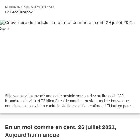
Publié le 17/08/2021 à 14:42
Par
Joe Krapov
Si je vous avais envoyé une carte postale vous auriez pu lire ceci : "39
kilomètres de vélo et 72 kilomètres de marche en six jours ! Je trouve que
nous luttons assez bien contre la vieillesse et l’encroûtage ! Et tout ça pour la
plus grande gloire des...
En un mot comme en cent. 26 juillet 2021,
Aujourd'hui manque