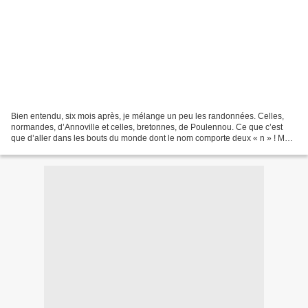
Bien entendu, six mois après, je mélange un peu les randonnées. Celles,
normandes, d’Annoville et celles, bretonnes, de Poulennou. Ce que c’est
que d’aller dans les bouts du monde dont le nom comporte deux « n » ! Me
souviendrais-je mieux d’une ascension...