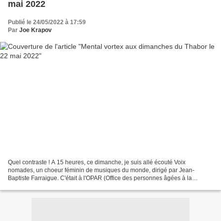
mai 2022
Publié le 24/05/2022 à 17:59
Par
Joe Krapov
Quel contraste ! A 15 heures, ce dimanche, je suis allé écouté Voix
nomades, un choeur féminin de musiques du monde, dirigé par Jean-
Baptiste Farraigue. C'était à l'OPAR (Office des personnes âgées à la
retraite) comme cerise sur le gâteau d'un repas...