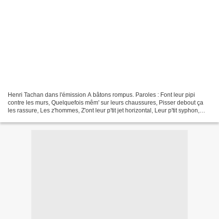
Henri Tachan dans l'émission A bâtons rompus. Paroles : Font leur pipi
contre les murs, Quelquefois mêm' sur leurs chaussures, Pisser debout ça
les rassure, Les z'hommes, Z'ont leur p'tit jet horizontal, Leur p'tit syphon,
leurs deux baballes, Peuv' jouer...