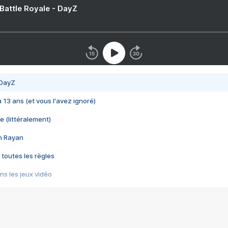
 Battle Royale - DayZ
 DayZ
 a 13 ans (et vous l'avez ignoré)
e (littéralement)
im Rayan
 toutes les règles
s les jeux vidéo
us choquant de Rockstar ? - Le scandale BULLY
e plus moche de Steam