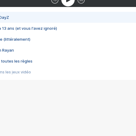
 DayZ
 a 13 ans (et vous l'avez ignoré)
e (littéralement)
im Rayan
 toutes les règles
s les jeux vidéo
us choquant de Rockstar ? - Le scandale BULLY
e plus moche de Steam
du RÊVE tourne au CAUCHEMAR
pendant 8 heures
it… à tort