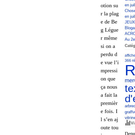
otion su
en jui
Chose
r la plag
en jui
e de Be
JEUX
Bloga
g Légue
ACRO
r même
Au 2e 
si on a
Catég
perdu d
affich
366 ré
e vue l’i
R
mpressi
on que
mer
te
ça nous
a fait la
d'
premièr
arbre
e fois. I
graff
v
vitrin
l s’en aj
Vi
oute tou
Depui