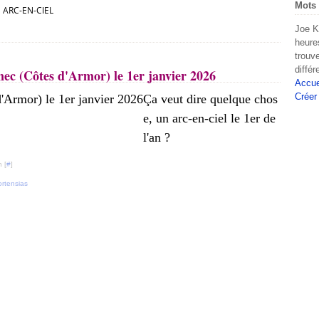
Mots 
ARC-EN-CIEL
Joe K
heure
trouv
diffé
ec (Côtes d'Armor) le 1er janvier 2026
Accue
Créer
Ça veut dire quelque chos
e, un arc-en-ciel le 1er de
l'an ?
 [
#
]
ortensias