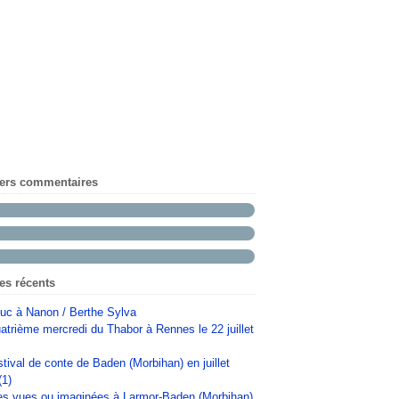
iers commentaires
les récents
uc à Nanon / Berthe Sylva
atrième mercredi du Thabor à Rennes le 22 juillet
stival de conte de Baden (Morbihan) en juillet
(1)
s vues ou imaginées à Larmor-Baden (Morbihan)