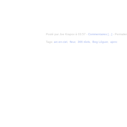
Posté par Joe Krapov à 03:57 -
Commentaires [
…
]
- Permalien
Tags:
arc-en-ciel
,
fleur
,
366 réels
,
Beg Léguer
,
ajonc