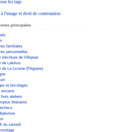
tous les tags
 à l'image et droit de contestation
ories principales
éels
rs
ves familiales
ves personnelles
r d'écriture de Villejean
er de Lakévio
r de La Licorne (Filigrane)
gne
son
ges et bricolages
s anciens
 hors ateliers
mptus littéraires
'échecs
doplumes
on
fi du samedi
omontage