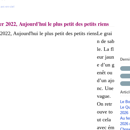
,
arc-en-ciel
 2022, Aujourd'hui le plus petit des petits riens
Le grai
n de sab
le. La fl
eur jaun
Dern
e d’un g
enêt ou
d’un ajo
nc. Une
Artic
vague.
Le Bo
On retr
Le Qu
ouve to
2026
Au fe
ut cela
2026 
avec ém
Chose