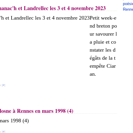
poési
manac'h et Landrellec les 3 et 4 novembre 2023
Renn
Petit week-e
nd breton po
ur savourer l
a pluie et co
nstater les d
égâts de la t
empête Ciar
an.
 [
#
]
losne à Rennes en mars 1998 (4)
 [
#
]