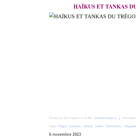
HAÏKUS ET TANKAS DU
Posté par Joe Krapov à 11:48 -
Commentaires [
…
]
- Permalien
Tags:
Trégor
,
Lannion
,
clones
,
haïku
,
Saint-Uzec
,
Trégaste
6 novembre 2023