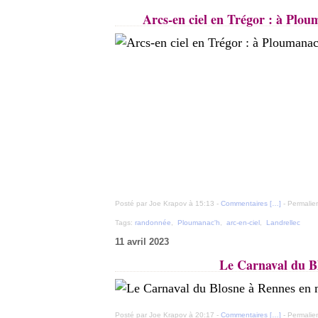
Arcs-en ciel en Trégor : à Plou
Posté par Joe Krapov à 15:13 -
Commentaires [
…
]
- Permalien
Tags:
randonnée
,
Ploumanac'h
,
arc-en-ciel
,
Landrellec
11 avril 2023
Le Carnaval du B
Posté par Joe Krapov à 20:17 -
Commentaires [
…
]
- Permalien