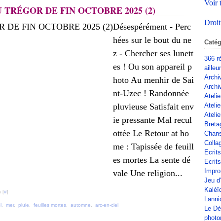
Voir 
 TRÉGOR DE FIN OCTOBRE 2025 (2)
Droit
Désespérément - Perc
hées sur le bout du ne
Catég
z - Chercher ses lunett
366 r
es ! Ou son appareil p
ailleu
Archi
hoto Au menhir de Sai
Archi
nt-Uzec ! Randonnée
Atelie
pluvieuse Satisfait env
Ateli
Atelie
ie pressante Mal recul
Breta
ottée Le Retour at ho
Chan
Colla
me : Tapissée de feuill
Ecrit
es mortes La sente dé
Ecrits
Impro
vale Une religion...
Jeu d
Kaléï
 [
#
]
Lanni
l
,
mer
,
pluie
,
feuilles mortes
,
automne
,
arc-en-ciel
Le Dé
phot