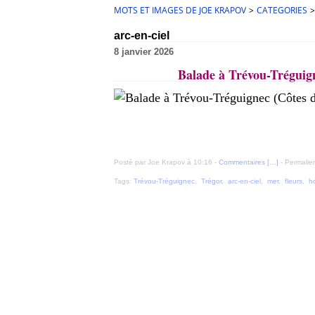
MOTS ET IMAGES DE JOE KRAPOV
>
CATEGORIES
>
arc-en-ciel
8 janvier 2026
Balade à Trévou-Tréguign
Posté par Joe Krapov à 10:16 -
Commentaires [
…
]
- Permalien
Tags:
Trévou-Tréguignec
,
Trégor
,
arc-en-ciel
,
mer
,
fleurs
,
h