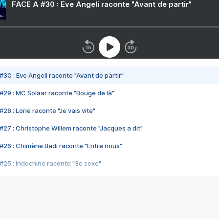
FACE A #30 : Eve Angeli raconte "Avant de partir"
#30 : Eve Angeli raconte "Avant de partir"
#29 : MC Solaar raconte "Bouge de là"
28 : Lorie raconte "Je vais vite"
#27 : Christophe Willem raconte "Jacques a dit"
#26 : Chimène Badi raconte "Entre nous"
#25 : Indochine raconte "3e sexe"
#24 : Zaho raconte "C'est chelou"
#23 : Patrick Bruel raconte "Au café des délices"
#22 : Kyo raconte "Le chemin"