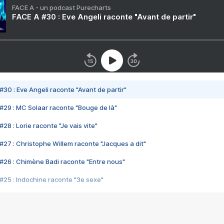
FACE A - un podcast Purecharts
FACE A #30 : Eve Angeli raconte "Avant de partir"
#30 : Eve Angeli raconte "Avant de partir"
#29 : MC Solaar raconte "Bouge de là"
28 : Lorie raconte "Je vais vite"
#27 : Christophe Willem raconte "Jacques a dit"
#26 : Chimène Badi raconte "Entre nous"
#25 : Indochine raconte "3e sexe"
#24 : Zaho raconte "C'est chelou"
#23 : Patrick Bruel raconte "Au café des délices"