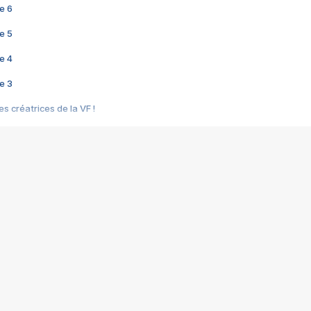
e 6
e 5
e 4
e 3
s créatrices de la VF !
e 2
e 1
e Mektoub My Love arrive enfin ! Rencontre avec Shaïn Boumedine et Sal
i : après Toni en famille
elle réalise le bouleversant Dites lui que je l'aime
ais ! Rencontre autour de Vie privée de Rebecca Zlotowski
 de Marguerite, Grave... Rencontre avec Ella Rumpf
 Les Rêveurs, un film intime sur la santé mentale