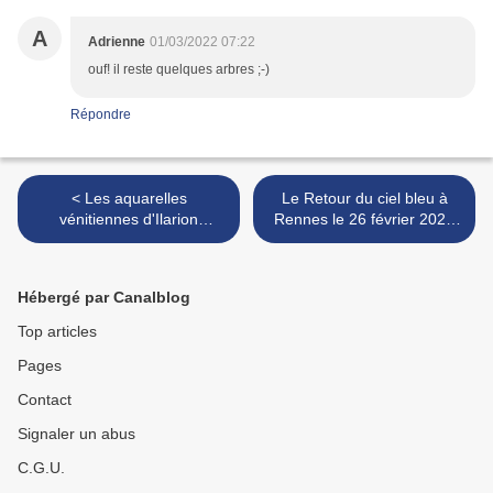
A
Adrienne
01/03/2022 07:22
ouf! il reste quelques arbres ;-)
Répondre
< Les aquarelles
Le Retour du ciel bleu à
vénitiennes d'Ilarion
Rennes le 26 février 2022
Pavlovitch Krapov
(1) >
Hébergé par Canalblog
Top articles
Pages
Contact
Signaler un abus
C.G.U.