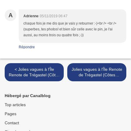
A
Adrienne
05/11/2019 06:47
chaque fois je me dis que je vais y retourner :-)<br /> <br />
(superbes, tes photos! et bien sûr celle avec le pin, je l'ai
aussi, au moins trois ou quatre fois ;-))
Répondre
< Jolies vagues à l'Île
Jolies vagues à l'Île Renote
Renote de Trégastel (Côtes
de Trégastel (Côtes
d'Armor) le 2 novembre
d'Armor) le 2 novembre
2019 (4)
2019 (2) >
Hébergé par Canalblog
Top articles
Pages
Contact