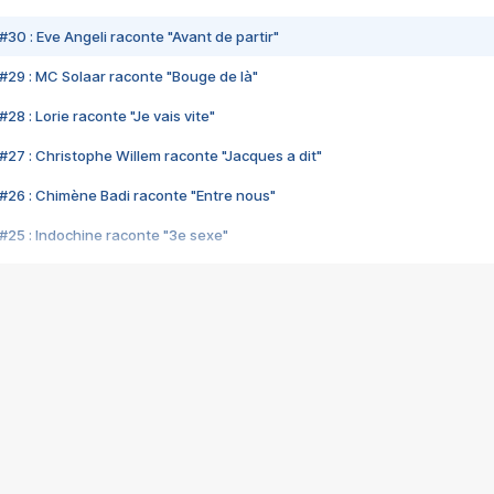
#30 : Eve Angeli raconte "Avant de partir"
#29 : MC Solaar raconte "Bouge de là"
28 : Lorie raconte "Je vais vite"
#27 : Christophe Willem raconte "Jacques a dit"
#26 : Chimène Badi raconte "Entre nous"
#25 : Indochine raconte "3e sexe"
#24 : Zaho raconte "C'est chelou"
#23 : Patrick Bruel raconte "Au café des délices"
#22 : Kyo raconte "Le chemin"
#21 : Nolwenn Leroy raconte "Cassé"
#20 : Patrick Hernandez raconte "Born to be alive"
#19 : Lorie raconte "Près de moi"