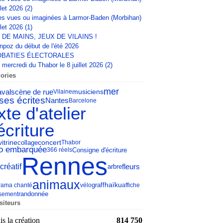
llet 2026 (2)
s vues ou imaginées à Larmor-Baden (Morbihan)
llet 2026 (1)
 DE MAINS, JEUX DE VILAINS !
npoz du début de l'été 2026
BATIES ÉLECTORALES
mercredi du Thabor le 8 juillet 2026 (2)
ories
mer
aval
scène de rue
musiciens
Vilaine
ses écrites
Nantes
Barcelone
xte d'atelier
écriture
concert
vitrine
collage
Thabor
éo embarquée
Consigne d'écriture
366 réels
Rennes
 créatif
fleurs
arbre
animaux
haïku
rama chanté
vélo
graff
affiche
sement
randonnée
siteurs
s la création
814 750