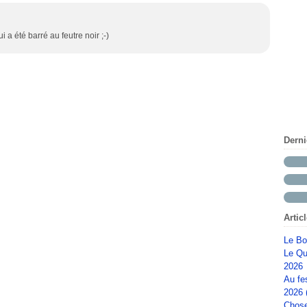
i a été barré au feutre noir ;-)
Dern
Artic
Le Bo
Le Qu
2026
Au fe
2026 
Chose