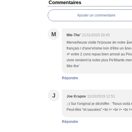
Commentaires
Ajouter un commentaire
M
Mie-The'
21/11/2020 20:45
Merveilleuse visite l'e'pouse de notre 
français r d'ane'vrisme loin d'être un ân
🌱 entre 2 cons repas bien arrosé au Pin
vivre rendent la notre plus Pe'tillante
Mie-the'
Répondre
J
Joe Krapov
11/10/2019 12:51
;-) Sur l'original je déchiffre : "Nous vo
Peut-être "et sauvées".<br /> <br /> <br /> 
Répondre