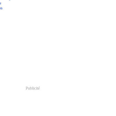
e
es
Publicité