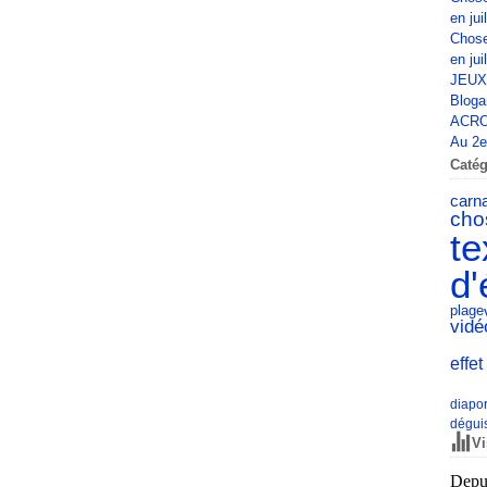
en jui
Chose
en jui
JEUX
Bloga
ACRO
Au 2e 
Catég
carn
cho
te
d'
plage
vid
effet
diapo
dégui
Vi
Depui