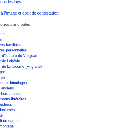
tous les tags
 à l'image et droit de contestation
ories principales
éels
rs
ves familiales
ves personnelles
r d'écriture de Villejean
er de Lakévio
r de La Licorne (Filigrane)
gne
son
ges et bricolages
s anciens
 hors ateliers
mptus littéraires
'échecs
doplumes
on
fi du samedi
omontage