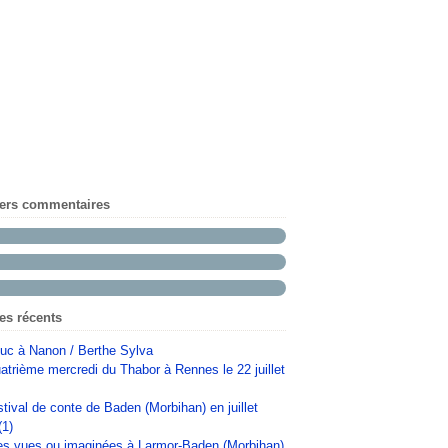
iers commentaires
les récents
uc à Nanon / Berthe Sylva
atrième mercredi du Thabor à Rennes le 22 juillet
stival de conte de Baden (Morbihan) en juillet
(1)
s vues ou imaginées à Larmor-Baden (Morbihan)