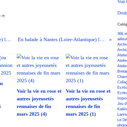
Voir 
Droit
 [
#
]
Catég
366 r
En balade à Nantes (Loire-Atlantique) le 6 octobre 2019 (3)
En balade à Nantes (Loire-Atlantique) le 6 octobre 2019 (1)
ailleu
Archi
Archi
Atelie
Ateli
Atelie
Breta
Chan
Colla
ou
Ecrit
Voir la vie en rose et
Voir la vie en rose et
Ecrits
autres joyeusetés
autres joyeusetés
Impro
Jeu d
5
rennaises de fin
rennaises de fin
Kaléï
mars 2025 (4)
mars 2025 (1)
Lanni
Le Dé
phot