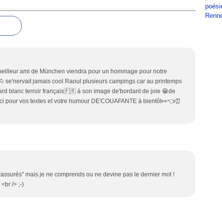
poési
Renn
👍meilleur ami de München viendra pour un hommage pour notre
e🐴 se'nervait jamais cool Raoul plusieurs campings car au printemps
ard blanc terroir français🇫🇷 à son image de'bordant de joie 😁de
 merci pour vos textes et votre humour DE'COUAFANTE à bientôt👀👈⏰
ilà rassurés" mais je ne comprends ou ne devine pas le dernier mot !
<br /> ;-)