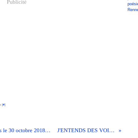
Publicité
poési
Renn
 [
#
]
Faire ses courses d'automne à Rennes le 30 octobre 2018 (1)
J'ENTENDS DES VOIX !