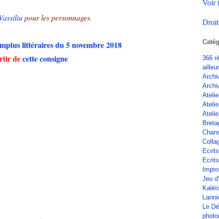
Voir 
Vassiliu
pour les personnages.
Droit
Catég
mptus littéraires du 5 novembre 2018
rtir de
cette consigne
366 r
ailleu
Archi
Archi
Atelie
Ateli
Atelie
Breta
Chan
Colla
Ecrit
Ecrits
Impro
Jeu d
Kaléï
Lanni
Le Dé
phot