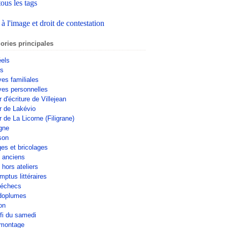
tous les tags
 à l'image et droit de contestation
ories principales
éels
rs
ves familiales
ves personnelles
r d'écriture de Villejean
er de Lakévio
r de La Licorne (Filigrane)
gne
son
ges et bricolages
s anciens
 hors ateliers
mptus littéraires
'échecs
doplumes
on
fi du samedi
omontage