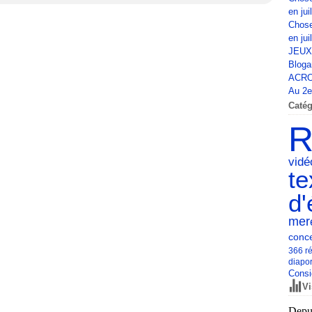
en jui
Chose
en jui
JEUX
Bloga
ACRO
Au 2e 
Catég
R
vid
te
d'
mer
conce
366 ré
diapo
Consi
Vi
Depui