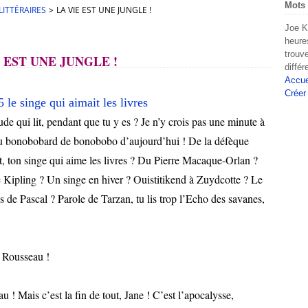
Mots 
ITTÉRAIRES
>
LA VIE EST UNE JUNGLE !
Joe K
heure
trouv
 EST UNE JUNGLE !
diffé
Accue
Créer
de qui lit, pendant que tu y es ? Je n’y crois pas une minute à
eau bonobobard de bonobobo d’aujourd’hui ! De la défèque
ait, ton singe qui aime les livres ? Du Pierre Macaque-Orlan ?
 Kipling ? Un singe en hiver ? Ouistitikend à Zuydcotte ? Le
de Pascal ? Parole de Tarzan, tu lis trop l’Echo des savanes,
s Rousseau !
 ! Mais c’est la fin de tout, Jane ! C’est l’apocalysse,