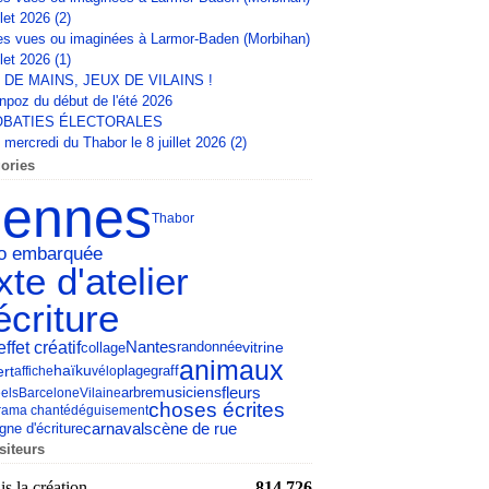
llet 2026 (2)
s vues ou imaginées à Larmor-Baden (Morbihan)
llet 2026 (1)
 DE MAINS, JEUX DE VILAINS !
npoz du début de l'été 2026
BATIES ÉLECTORALES
mercredi du Thabor le 8 juillet 2026 (2)
ories
ennes
Thabor
éo embarquée
xte d'atelier
écriture
effet créatif
Nantes
collage
vitrine
randonnée
animaux
rt
haïku
affiche
vélo
plage
graff
fleurs
arbre
musiciens
els
Barcelone
Vilaine
choses écrites
rama chanté
déguisement
carnaval
scène de rue
gne d'écriture
siteurs
s la création
814 726