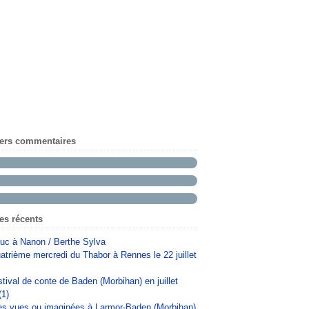
iers commentaires
les récents
uc à Nanon / Berthe Sylva
atrième mercredi du Thabor à Rennes le 22 juillet
stival de conte de Baden (Morbihan) en juillet
(1)
s vues ou imaginées à Larmor-Baden (Morbihan)