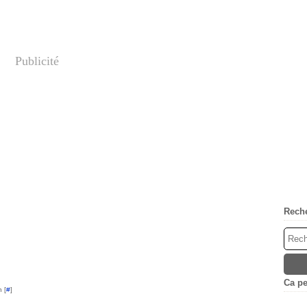
Publicité
Rech
Ca peu
 [
#
]