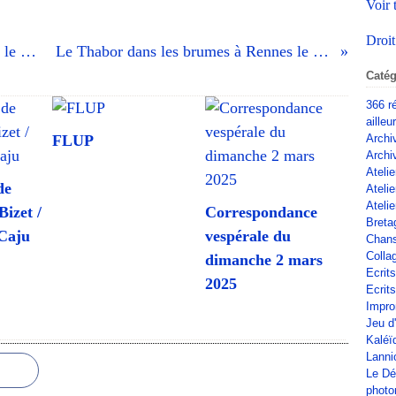
Voir 
Droit
Le Thabor dans les brumes à Rennes le 30 octobre 2017 (4)
Le Thabor dans les brumes à Rennes le 30 octobre 2017 (2)
Catég
366 r
ailleu
FLUP
Archi
Archi
Atelie
de
Ateli
Atelie
izet /
Correspondance
Breta
 Caju
vespérale du
Chan
Colla
dimanche 2 mars
Ecrit
2025
Ecrits
Impro
Jeu d
Kaléï
Lanni
Le Dé
phot