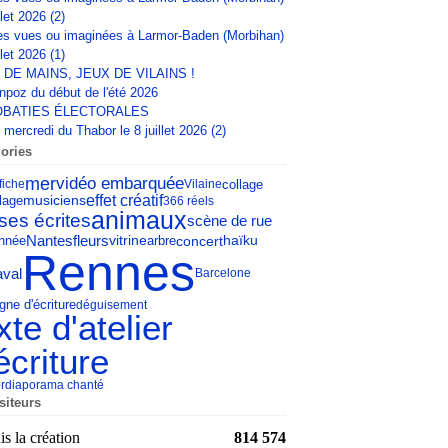
llet 2026 (2)
s vues ou imaginées à Larmor-Baden (Morbihan)
llet 2026 (1)
 DE MAINS, JEUX DE VILAINS !
npoz du début de l'été 2026
BATIES ÉLECTORALES
mercredi du Thabor le 8 juillet 2026 (2)
ories
mer
vidéo embarquée
collage
fiche
Vilaine
effet créatif
musiciens
lage
366 réels
animaux
ses écrites
scène de rue
fleurs
Nantes
concert
vitrine
arbre
haïku
nnée
Rennes
aval
Barcelone
gne d'écriture
déguisement
xte d'atelier
écriture
r
diaporama chanté
siteurs
s la création
814 574