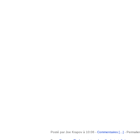
Posté par Joe Krapov à 10:06 -
Commentaires [
…
]
- Permalien