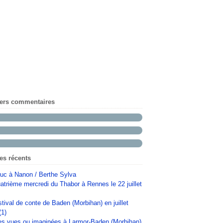
iers commentaires
les récents
uc à Nanon / Berthe Sylva
atrième mercredi du Thabor à Rennes le 22 juillet
stival de conte de Baden (Morbihan) en juillet
(1)
s vues ou imaginées à Larmor-Baden (Morbihan)