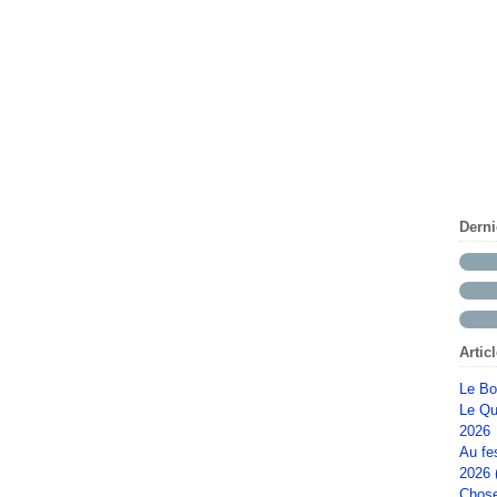
Dern
Artic
Le Bo
Le Qu
2026
Au fe
2026 
Chose