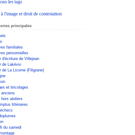
tous les tags
 à l'image et droit de contestation
ories principales
éels
rs
ves familiales
ves personnelles
r d'écriture de Villejean
er de Lakévio
r de La Licorne (Filigrane)
gne
son
ges et bricolages
s anciens
 hors ateliers
mptus littéraires
'échecs
doplumes
on
fi du samedi
omontage