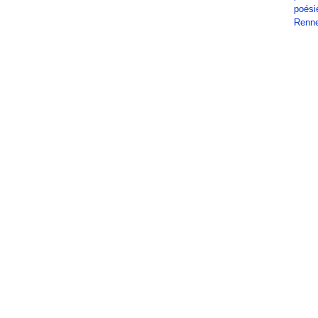
poési
Renn