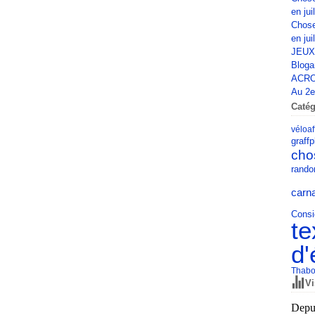
en jui
Chose
en jui
JEUX
Bloga
ACRO
Au 2e 
Catég
vélo
af
graff
p
cho
rando
carn
Consi
te
d'
Thabo
Vi
Depui