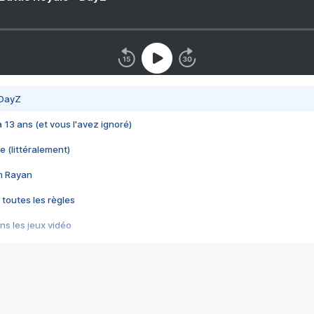
 DayZ
 a 13 ans (et vous l'avez ignoré)
e (littéralement)
im Rayan
 toutes les règles
s les jeux vidéo
us choquant de Rockstar ? - Le scandale BULLY
e plus moche de Steam
du RÊVE tourne au CAUCHEMAR