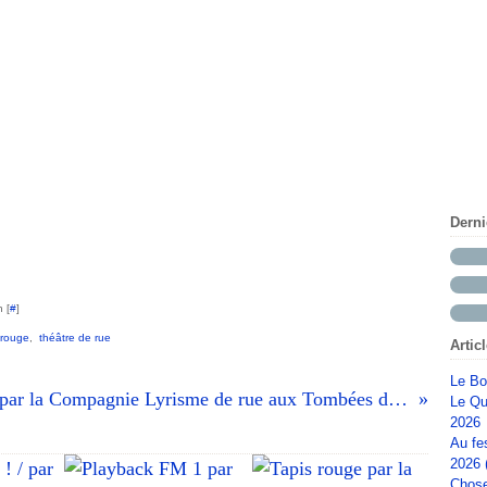
Dern
 [
#
]
 rouge
,
théâtre de rue
Artic
Le Bo
A votre guise ! / par la Compagnie Lyrisme de rue aux Tombées de la nuit à Rennes le 3 juillet 2026 (1)
Le Qu
2026
Au fe
2026 
Chose