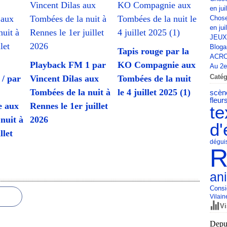
en jui
Chose
en jui
JEUX
Bloga
Tapis rouge par la
ACRO
Playback FM 1 par
KO Compagnie aux
Au 2e 
Catég
 / par
Vincent Dilas aux
Tombées de la nuit
Tombées de la nuit à
le 4 juillet 2025 (1)
scèn
fleur
e aux
Rennes le 1er juillet
te
nuit à
2026
d'
llet
dégui
R
an
Consi
Vilain
Vi
Depui