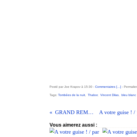
Posté par Joe Krapov à 15:30 -
Commentaires [
…
]
- Permalien
Tags:
Tombées de la nuit
,
Thabor
,
Vincent Dilas
,
bleu blanc
GRAND REMPLACÉ·E·S
Vous aimerez aussi :