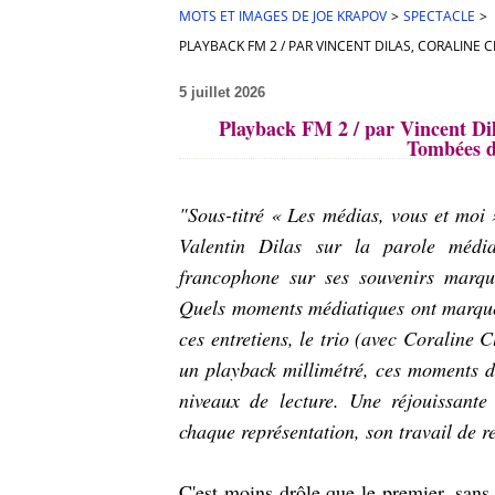
MOTS ET IMAGES DE JOE KRAPOV
>
SPECTACLE
>
PLAYBACK FM 2 / PAR VINCENT DILAS, CORALINE C
5 juillet 2026
Playback FM 2 / par Vincent Dil
Tombées de
"Sous-titré « Les médias, vous et moi
Valentin Dilas sur la parole média
francophone sur ses souvenirs marqua
Quels moments médiatiques ont marqué 
ces entretiens, le trio (avec Coraline 
un playback millimétré, ces moments d’
niveaux de lecture. Une réjouissant
chaque représentation, son travail de r
C'est moins drôle que le premier, sans 