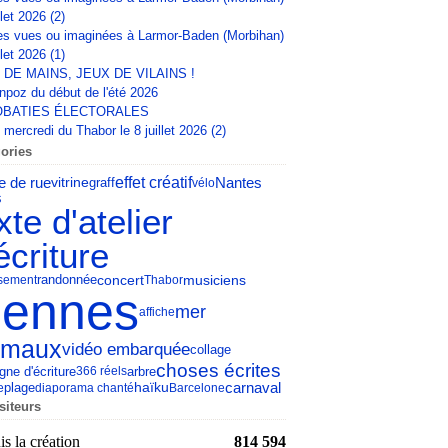
llet 2026 (2)
s vues ou imaginées à Larmor-Baden (Morbihan)
llet 2026 (1)
 DE MAINS, JEUX DE VILAINS !
npoz du début de l'été 2026
BATIES ÉLECTORALES
mercredi du Thabor le 8 juillet 2026 (2)
ories
e de rue
effet créatif
Nantes
vitrine
graff
vélo
s
xte d'atelier
écriture
concert
musiciens
sement
randonnée
Thabor
ennes
mer
affiche
imaux
vidéo embarquée
collage
choses écrites
gne d'écriture
arbre
366 réels
carnaval
haïku
e
plage
diaporama chanté
Barcelone
siteurs
s la création
814 594