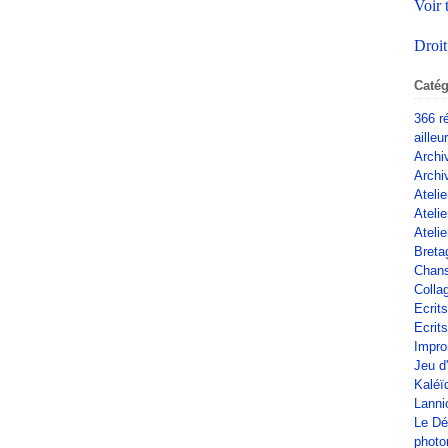
Voir 
Droit
Catég
366 r
ailleu
Archi
Archi
Atelie
Ateli
Atelie
Breta
Chan
Colla
Ecrit
Ecrits
Impro
Jeu d
Kaléï
Lanni
Le Dé
phot