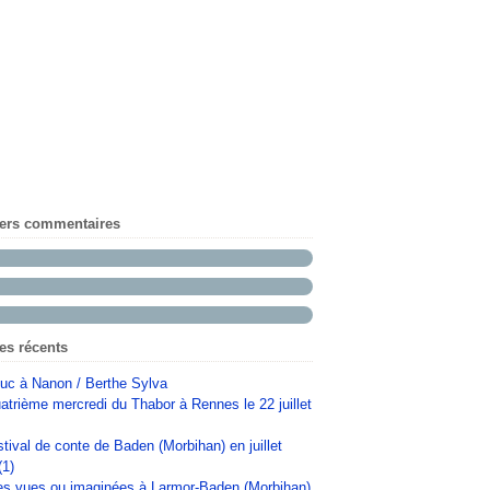
iers commentaires
les récents
uc à Nanon / Berthe Sylva
atrième mercredi du Thabor à Rennes le 22 juillet
stival de conte de Baden (Morbihan) en juillet
(1)
s vues ou imaginées à Larmor-Baden (Morbihan)