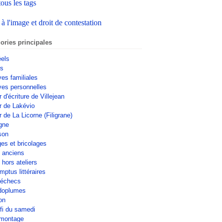
tous les tags
 à l'image et droit de contestation
ories principales
éels
rs
ves familiales
ves personnelles
r d'écriture de Villejean
er de Lakévio
r de La Licorne (Filigrane)
gne
son
ges et bricolages
s anciens
 hors ateliers
mptus littéraires
'échecs
doplumes
on
fi du samedi
omontage