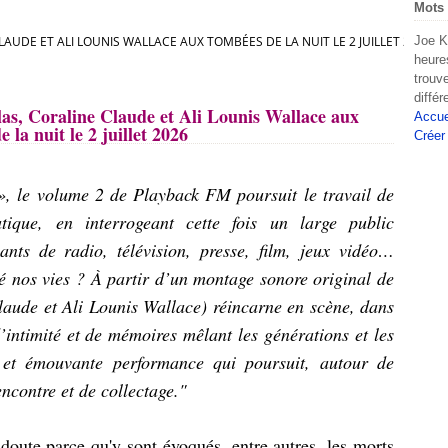
Mots 
LAUDE ET ALI LOUNIS WALLACE AUX TOMBÉES DE LA NUIT LE 2 JUILLET 2026
Joe K
heure
trouv
diffé
as, Coraline Claude et Ali Lounis Wallace aux
Accue
 la nuit le 2 juillet 2026
Créer
 », le volume 2 de Playback FM poursuit le travail de
tique, en interrogeant cette fois un large public
nts de radio, télévision, presse, film, jeux vidéo…
nos vies ? À partir d’un montage sonore original de
Claude et Ali Lounis Wallace) réincarne en scène, dans
intimité et de mémoires mêlant les générations et les
e et émouvante performance qui poursuit, autour de
encontre et de collectage."
doute parce qu'y sont évoqués, entre autres, les morts