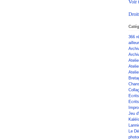
Voir 
Droit
Catég
366 r
ailleu
Archi
Archi
Atelie
Ateli
Atelie
Breta
Chan
Colla
Ecrit
Ecrits
Impro
Jeu d
Kaléï
Lanni
Le Dé
phot