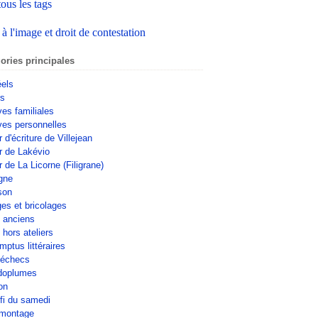
tous les tags
 à l'image et droit de contestation
ories principales
éels
rs
ves familiales
ves personnelles
r d'écriture de Villejean
er de Lakévio
r de La Licorne (Filigrane)
gne
son
ges et bricolages
s anciens
 hors ateliers
mptus littéraires
'échecs
doplumes
on
fi du samedi
omontage