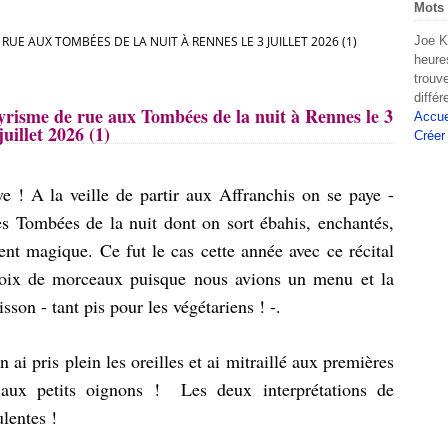
Mots 
 RUE AUX TOMBÉES DE LA NUIT À RENNES LE 3 JUILLET 2026 (1)
Joe K
heure
trouv
diffé
yrisme de rue aux Tombées de la nuit à Rennes le 3
Accue
juillet 2026 (1)
Créer
ve ! A la veille de partir aux Affranchis on se paye -
 des Tombées de la nuit dont on sort ébahis, enchantés,
nt magique. Ce fut le cas cette année avec ce récital
hoix de morceaux puisque nous avions un menu et la
isson - tant pis pour les végétariens ! -.
 ai pris plein les oreilles et ai mitraillé aux premières
 aux petits oignons ! Les deux interprétations de
lentes !