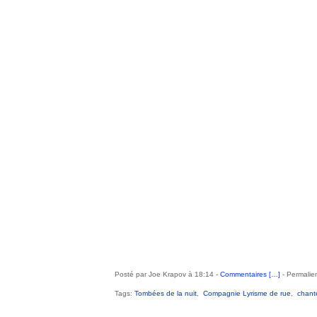
Posté par Joe Krapov à 18:14 -
Commentaires [
…
]
- Permalien
Tags:
Tombées de la nuit
,
Compagnie Lyrisme de rue
,
chant