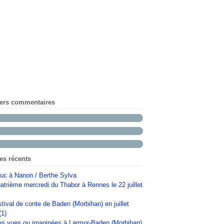
iers commentaires
les récents
uc à Nanon / Berthe Sylva
atrième mercredi du Thabor à Rennes le 22 juillet
stival de conte de Baden (Morbihan) en juillet
(1)
s vues ou imaginées à Larmor-Baden (Morbihan)