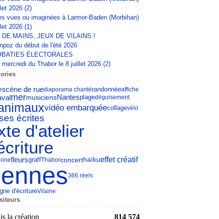
llet 2026 (2)
s vues ou imaginées à Larmor-Baden (Morbihan)
llet 2026 (1)
 DE MAINS, JEUX DE VILAINS !
npoz du début de l'été 2026
BATIES ÉLECTORALES
mercredi du Thabor le 8 juillet 2026 (2)
ories
scène de rue
e
diaporama chanté
randonnée
affiche
mer
aval
Nantes
musiciens
plage
déguisement
animaux
vidéo embarquée
collage
vélo
ses écrites
xte d'atelier
écriture
fleurs
effet créatif
concert
haïku
lone
graff
Thabor
ennes
366 réels
gne d'écriture
Vilaine
siteurs
s la création
814 574