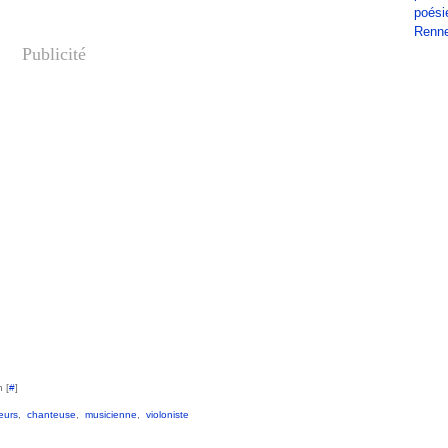
poési
Renn
Publicité
 [
#
]
eurs
,
chanteuse
,
musicienne
,
violoniste