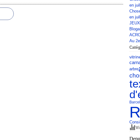
en jui
Chose
en jui
JEUX
Bloga
ACRO
Au 2e 
Catég
vitrin
carn
arbre
cho
te
d'
Barce
R
Consi
Vi
Depui