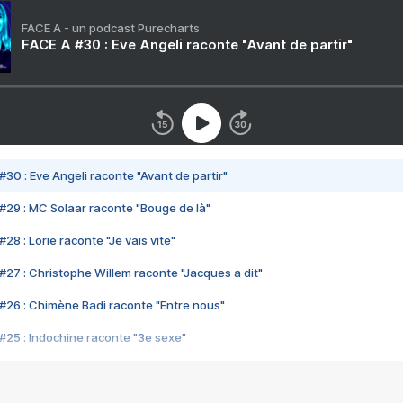
FACE A - un podcast Purecharts
FACE A #30 : Eve Angeli raconte "Avant de partir"
#30 : Eve Angeli raconte "Avant de partir"
#29 : MC Solaar raconte "Bouge de là"
28 : Lorie raconte "Je vais vite"
#27 : Christophe Willem raconte "Jacques a dit"
#26 : Chimène Badi raconte "Entre nous"
#25 : Indochine raconte "3e sexe"
#24 : Zaho raconte "C'est chelou"
#23 : Patrick Bruel raconte "Au café des délices"