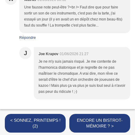
Une fausse note peut-être ?<br /> Faut dire que pour faire
sortir un son de ces instruments, c'est pas de la tarte, j'ai
essayé un jour (il y en avait un en dépôt chez mon beau-fils)
faut du souffle ! La trompette c'est plus facile...
Répondre
J
Joe Krapov
01/06/2026 21:27
Je ne m'y suis jamais risqué. Je me contente de
l'harmonica diatonique et je regrette de ne pas
maîtriser le chromatique. A vrai dire, mon rêve ce
serait d'être le chef d'un orchestre de joueuses de
kazoo ! Mais plus ça va plus je suis tout seul à n'avoir
pas peur du ridicule ! ;-)
< SONNEZ, PRINTEMPS !
ENCORE UN BISTROT-
(2)
MÉMOIRE ? >