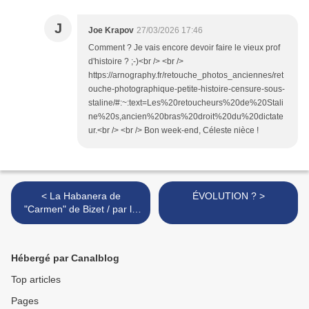
J
Joe Krapov
27/03/2026 17:46
Comment ? Je vais encore devoir faire le vieux prof
d'histoire ? ;-)<br /> <br />
https://arnography.fr/retouche_photos_anciennes/ret
ouche-photographique-petite-histoire-censure-sous-
staline/#:~:text=Les%20retoucheurs%20de%20Stali
ne%20s,ancien%20bras%20droit%20du%20dictate
ur.<br /> <br /> Bon week-end, Céleste nièce !
< La Habanera de
ÉVOLUTION ? >
"Carmen" de Bizet / par le
groupe Caju
Hébergé par Canalblog
Top articles
Pages