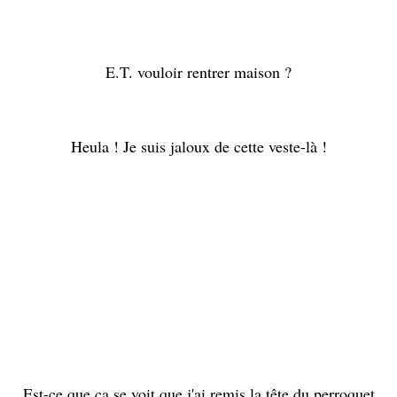
E.T. vouloir rentrer maison ?
Heula ! Je suis jaloux de cette veste-là !
Est-ce que ça se voit que j'ai remis la tête du perroquet