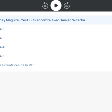
bey Maguire, c'est lui ! Rencontre avec Damien Witecka
e 6
e 5
e 4
e 3
s créatrices de la VF !
e 2
e 1
e Mektoub My Love arrive enfin ! Rencontre avec Shaïn Boumedine et Sal
i : après Toni en famille
elle réalise le bouleversant Dites lui que je l'aime