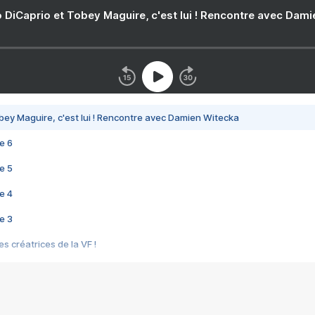
 DiCaprio et Tobey Maguire, c'est lui ! Rencontre avec Dam
bey Maguire, c'est lui ! Rencontre avec Damien Witecka
e 6
e 5
e 4
e 3
s créatrices de la VF !
e 2
e 1