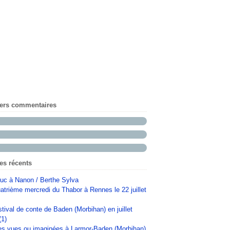
iers commentaires
les récents
uc à Nanon / Berthe Sylva
atrième mercredi du Thabor à Rennes le 22 juillet
stival de conte de Baden (Morbihan) en juillet
(1)
s vues ou imaginées à Larmor-Baden (Morbihan)