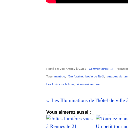
Posté par Joe Krapov à 01:52 -
Commentaires [
…
]
- Permalien
Tags:
manège
,
fête foraine
,
boule de Noël
,
autoportrait
,
an
Les Lutins de la lutte
,
vidéo embarquée
Vous aimerez aussi :