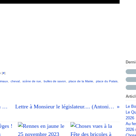
Dern
 [
#
]
imaux
,
cheval
,
scène de rue
,
bulles de savon
,
place de la Mairie
,
place du Palais
,
Artic
Les Illuminations de l'hôtel de ville à Rennes vues le 20 décembre 2025
Lettre à Monsieur le législateur.... (Antonin Artaud) / par René-Claude Giraud
Le Bo
Le Qu
2026
Au fe
2026 
Chose