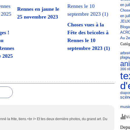
en jui
Rennes en jaune le
Chose
en jui
25 novembre 2023
JEUX
Choses vues à la
Bloga
es !
Fête des bricoles à
ACRO
Au 2e 
au
Rennes le 10
Catég
Rennes
septembre 2023 (1)
arbre
e 2025
plage
an
366 ré
te
d'
diapo
scèn
musi
Vi
donné la frite, tiens.<br /> Et tes deux dernière photos, du grand art. Du
Depui