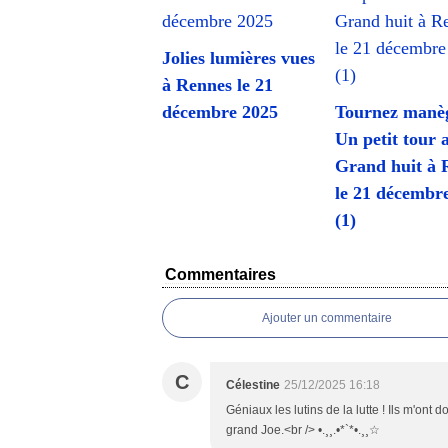
Jolies lumières vues
à Rennes le 21
décembre 2025
Tournez manèg
Un petit tour 
Grand huit à 
le 21 décembr
(1)
Commentaires
Ajouter un commentaire
C
Célestine
25/12/2025 16:18
Géniaux les lutins de la lutte ! Ils m'ont 
grand Joe.<br /> •.¸¸.•*`*•.¸¸☆