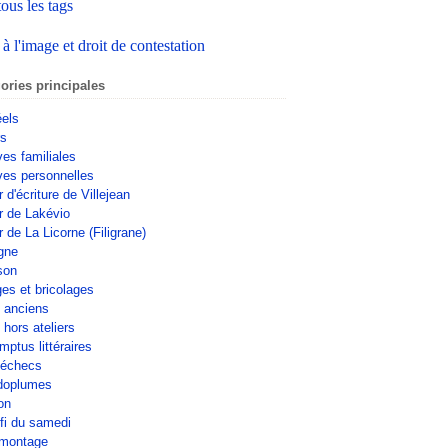
tous les tags
 à l'image et droit de contestation
ories principales
éels
rs
ves familiales
ves personnelles
r d'écriture de Villejean
er de Lakévio
r de La Licorne (Filigrane)
gne
son
ges et bricolages
s anciens
 hors ateliers
mptus littéraires
'échecs
doplumes
on
fi du samedi
omontage