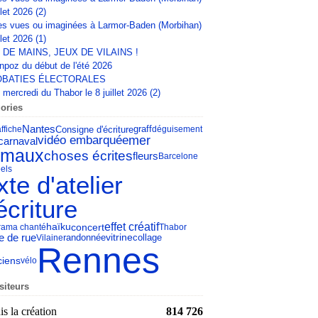
llet 2026 (2)
s vues ou imaginées à Larmor-Baden (Morbihan)
llet 2026 (1)
 DE MAINS, JEUX DE VILAINS !
npoz du début de l'été 2026
BATIES ÉLECTORALES
mercredi du Thabor le 8 juillet 2026 (2)
ories
Nantes
Consigne d'écriture
affiche
graff
déguisement
mer
vidéo embarquée
carnaval
imaux
choses écrites
fleurs
Barcelone
els
xte d'atelier
écriture
effet créatif
concert
haïku
rama chanté
Thabor
e de rue
vitrine
collage
Vilaine
randonnée
Rennes
ciens
vélo
siteurs
s la création
814 726