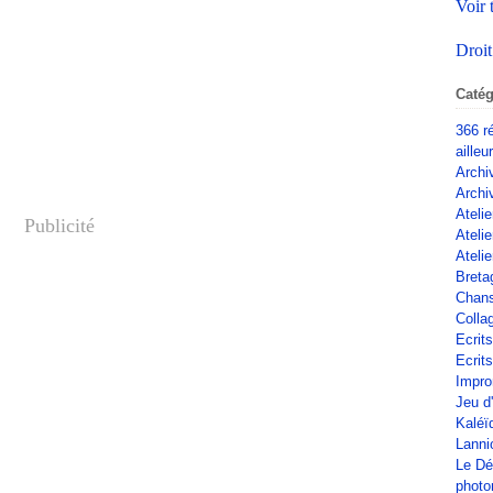
Voir 
Droit
Catég
366 r
ailleu
Archi
Archi
Atelie
Publicité
Ateli
Atelie
Breta
Chan
Colla
Ecrit
Ecrits
Impro
Jeu d
Kaléï
Lanni
Le Dé
phot