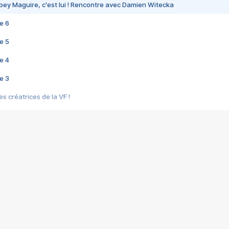
bey Maguire, c'est lui ! Rencontre avec Damien Witecka
e 6
e 5
e 4
e 3
s créatrices de la VF !
e 2
e 1
e Mektoub My Love arrive enfin ! Rencontre avec Shaïn Boumedine et Sal
i : après Toni en famille
elle réalise le bouleversant Dites lui que je l'aime
ais ! Rencontre autour de Vie privée de Rebecca Zlotowski
 de Marguerite, Grave... Rencontre avec Ella Rumpf