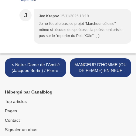
J
Joe Krapov
15/11/2025 18:19
Je ne l'oublie pas, ce projet "Marcheur céleste"
même si l'écoute des poètes et la poésie ont pris le
pas sur le "reporter du Petit XXIe" ! ;-)
< Notre-Dame de l'Amitié
MANGEUR D'HOMME (OU
(Jacques Bertin) / Pierre-
DE FEMME) EN NEUF
Yves Renard
LETTRES ? >
Hébergé par Canalblog
Top articles
Pages
Contact
Signaler un abus