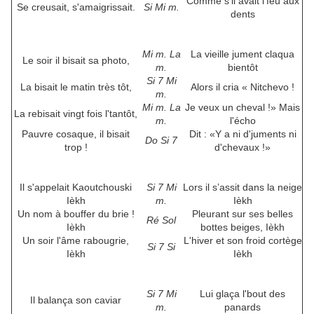
Comme s'il avait l'feu aux
Se creusait, s'amaigrissait.
Si Mi m.
dents
Mi m. La
La vieille jument claqua
Le soir il bisait sa photo,
m.
bientôt
Si 7 Mi
La bisait le matin très tôt,
Alors il cria « Nitchevo !
m.
Mi m. La
Je veux un cheval !» Mais
La rebisait vingt fois l'tantôt,
m.
l'écho
Pauvre cosaque, il bisait
Dit : «Y a ni d'juments ni
Do Si 7
trop !
d'chevaux !»
Il s'appelait Kaoutchouski
Si 7 Mi
Lors il s’assit dans la neige
Ièkh
m.
Ièkh
Un nom à bouffer du brie !
Pleurant sur ses belles
Ré Sol
Ièkh
bottes beiges, Ièkh
Un soir l'âme rabougrie,
L'hiver et son froid cortège
Si 7 Si
Ièkh
Ièkh
Si 7 Mi
Lui glaça l'bout des
Il balança son caviar
m.
panards