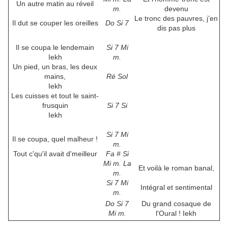
Un autre matin au réveil
m.
devenu
Le tronc des pauvres, j’en
Il dut se couper les oreilles
Do Si 7
dis pas plus
Il se coupa le lendemain
Si 7 Mi
Iekh
m.
Un pied, un bras, les deux
mains,
Ré Sol
Iekh
Les cuisses et tout le saint-
frusquin
Si 7 Si
Iekh
Si 7 Mi
Il se coupa, quel malheur !
m.
Tout c'qu'il avait d'meilleur
Fa # Si
Mi m. La
Et voilà le roman banal,
m.
Si 7 Mi
Intégral et sentimental
m.
Do Si 7
Du grand cosaque de
Mi m.
l'Oural ! Iekh