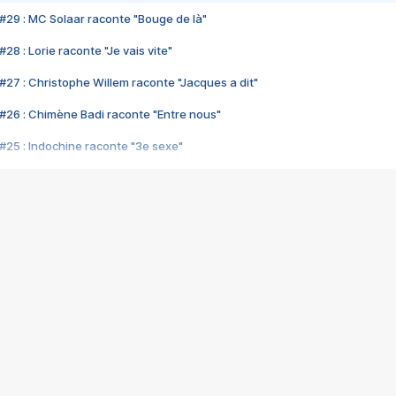
#29 : MC Solaar raconte "Bouge de là"
28 : Lorie raconte "Je vais vite"
#27 : Christophe Willem raconte "Jacques a dit"
#26 : Chimène Badi raconte "Entre nous"
#25 : Indochine raconte "3e sexe"
#24 : Zaho raconte "C'est chelou"
#23 : Patrick Bruel raconte "Au café des délices"
#22 : Kyo raconte "Le chemin"
#21 : Nolwenn Leroy raconte "Cassé"
#20 : Patrick Hernandez raconte "Born to be alive"
#19 : Lorie raconte "Près de moi"
#18 : Michael Jones raconte "A nos actes manqués" (avec Jean-Jacque