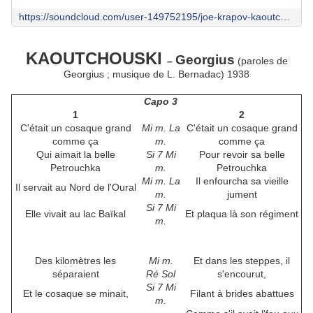
https://soundcloud.com/user-149752195/joe-krapov-kaoutchouski?si=2db776a523ba4376877fa1d34df16105&utm_source=clipboard&utm_medium=text&utm_campaign=social_sharing
KAOUTCHOUSKI
Georgius
–
(paroles de
Georgius ; musique de
L.
Bernadac)
1938
Capo 3
1
2
C'était un cosaque grand
Mi m. La
C'était un cosaque grand
comme ça
m.
comme ça
Qui aimait la belle
Si 7 Mi
Pour revoir sa belle
Petrouchka
m.
Petrouchka
Mi m. La
Il enfourcha sa vieille
Il servait au Nord de l'Oural
m.
jument
Si 7 Mi
Elle vivait au lac Baïkal
Et plaqua là son régiment
m.
Des kilomètres les
Mi m.
Et dans les steppes, il
séparaient
Ré Sol
s'encourut,
Si 7 Mi
Et le cosaque se minait,
Filant à brides abattues
m.