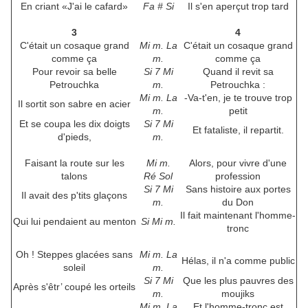
En criant «J'ai le cafard»
Fa # Si
Il s'en aperçut trop tard
3
4
C'était un cosaque grand
Mi m. La
C'était un cosaque grand
comme ça
m.
comme ça
Pour revoir sa belle
Si 7 Mi
Quand il revit sa
Petrouchka
m.
Petrouchka :
Mi m. La
-Va-t'en, je te trouve trop
Il sortit son sabre en acier
m.
petit
Et se coupa les dix doigts
Si 7 Mi
Et fataliste, il repartit.
d'pieds,
m.
Faisant la route sur les
Mi m.
Alors, pour vivre d'une
talons
Ré Sol
profession
Si 7 Mi
Sans histoire aux portes
Il avait des p'tits glaçons
m.
du Don
Il fait maintenant l'homme-
Qui lui pendaient au menton
Si Mi m.
tronc
Oh ! Steppes glacées sans
Mi m. La
Hélas, il n'a comme public
soleil
m.
Si 7 Mi
Que les plus pauvres des
Après s'êtr’ coupé les orteils
m.
moujiks
Mi m. La
Et l'homme-tronc est