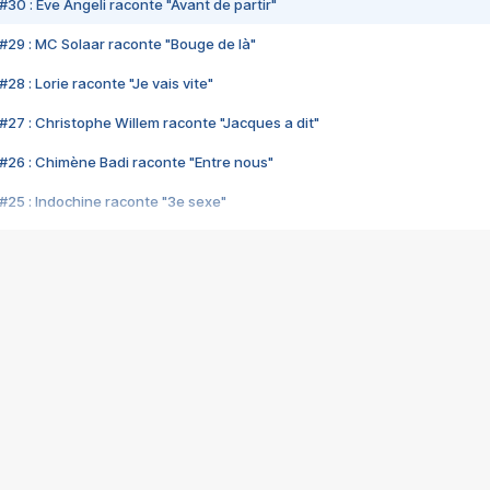
#30 : Eve Angeli raconte "Avant de partir"
#29 : MC Solaar raconte "Bouge de là"
28 : Lorie raconte "Je vais vite"
#27 : Christophe Willem raconte "Jacques a dit"
#26 : Chimène Badi raconte "Entre nous"
#25 : Indochine raconte "3e sexe"
#24 : Zaho raconte "C'est chelou"
#23 : Patrick Bruel raconte "Au café des délices"
#22 : Kyo raconte "Le chemin"
#21 : Nolwenn Leroy raconte "Cassé"
#20 : Patrick Hernandez raconte "Born to be alive"
#19 : Lorie raconte "Près de moi"
#18 : Michael Jones raconte "A nos actes manqués" (avec Jean-Jacque