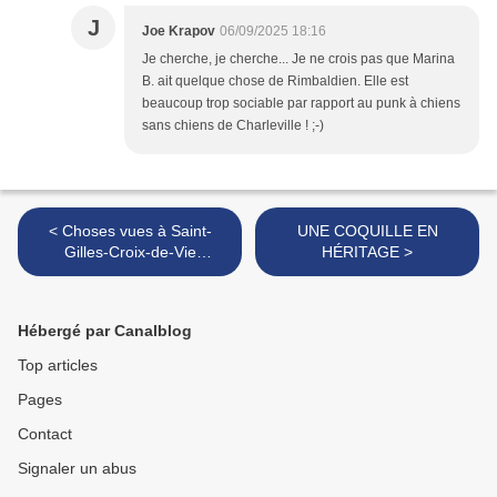
J
Joe Krapov
06/09/2025 18:16
Je cherche, je cherche... Je ne crois pas que Marina
B. ait quelque chose de Rimbaldien. Elle est
beaucoup trop sociable par rapport au punk à chiens
sans chiens de Charleville ! ;-)
< Choses vues à Saint-
UNE COQUILLE EN
Gilles-Croix-de-Vie
HÉRITAGE >
(Vendée) le 30 août 2025
(1)
Hébergé par Canalblog
Top articles
Pages
Contact
Signaler un abus