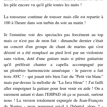
les pèle encore vu qu'il gèle toutes les nuits !
La tousseuse continue de tousser mais elle est repartie à
100 à l'heure dans son turbin du soir au matin !
Je l'emmène voir des spectacles pas forcément au top
mais ce n'est pas de mon fait : dimanche dernier c'était
un concert d'un groupe de chant de marins qui s'est
désisté et a été remplacé au pied levé par un violoniste
sans violon, doté d'une guitare mais si piètre guitariste
qu'il préférait chanter a capella accompagné par
un plombier harmoniciste amnésique - le pauvre a fait
trois AVC ! - qui jouait très bien l'air du "Petit vin blanc"
mais par-dessus la mélodie de "La Java bleue" ! J'ai failli
aller empoigner la guitare pour leur venir en aide ! On a
rarement autant ri dans l'EHPAD où ça se passait, surtout
nous ! La version totalement expurgée de Jean-François
de Nantes - mais pourquoi est-il à l'hôpital, alors ? -