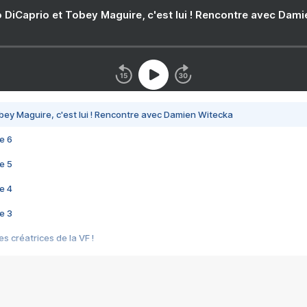
 DiCaprio et Tobey Maguire, c'est lui ! Rencontre avec Dam
bey Maguire, c'est lui ! Rencontre avec Damien Witecka
e 6
e 5
e 4
e 3
s créatrices de la VF !
e 2
e 1