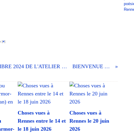
poési
Renn
 [
#
]
CONSIGNE 2425-07 DU 5 NOVEMBRE 2024 DE L'ATELIER D'ÉCRITURE DE VILLEJEAN
BIENVENUE AU KLUB !
Choses vues à
Choses vues à
u
Rennes entre le 14 et
Rennes le 20 juin
armor-
le 18 juin 2026
2026