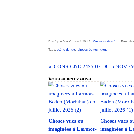
Posté par Joe Krapov à 20:49 -
Commentaires [
…
]
- Permalien
Tags:
scène de rue
,
choses écrites
,
clone
Vous aimerez aussi :
Choses vues ou
Choses vues o
imaginées à Larmor-
imaginées à L