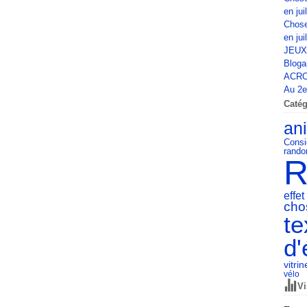
en jui
Chose
en jui
JEUX
Bloga
ACRO
Au 2e 
Catég
an
Consi
rando
R
effet
cho
te
d'
vitrin
vélo
Vi