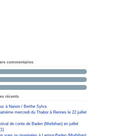
iers commentaires
les récents
uc à Nanon / Berthe Sylva
atrième mercredi du Thabor à Rennes le 22 juillet
stival de conte de Baden (Morbihan) en juillet
(1)
s vues ou imaginées à Larmor-Baden (Morbihan)