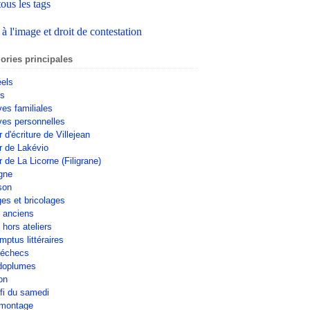
tous les tags
 à l'image et droit de contestation
ories principales
éels
rs
ves familiales
ves personnelles
r d'écriture de Villejean
er de Lakévio
r de La Licorne (Filigrane)
gne
son
ges et bricolages
s anciens
 hors ateliers
mptus littéraires
'échecs
doplumes
on
fi du samedi
omontage