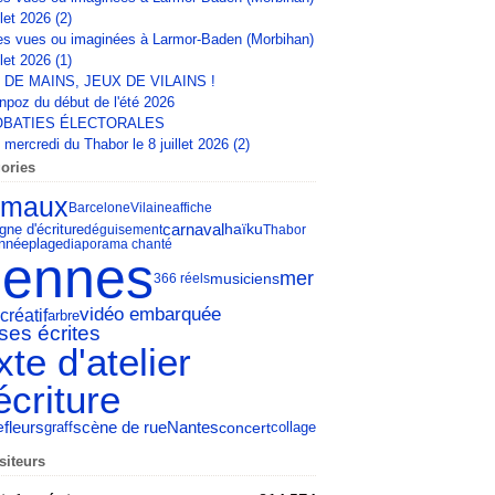
llet 2026 (2)
s vues ou imaginées à Larmor-Baden (Morbihan)
llet 2026 (1)
 DE MAINS, JEUX DE VILAINS !
npoz du début de l'été 2026
BATIES ÉLECTORALES
mercredi du Thabor le 8 juillet 2026 (2)
ories
imaux
Barcelone
Vilaine
affiche
carnaval
gne d'écriture
haïku
déguisement
Thabor
nnée
plage
diaporama chanté
ennes
mer
musiciens
366 réels
vidéo embarquée
 créatif
arbre
ses écrites
xte d'atelier
écriture
fleurs
scène de rue
Nantes
concert
e
collage
graff
siteurs