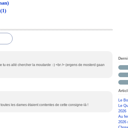
han)
 (1)
Dern
e tu es allé chercher la moutarde :-) <br /> (ergens de mosterd gaan
Artic
Le Bo
r toutes les dames étaient contentes de cette consigne-là !
Le Qu
2026
Au fe
2026 
Chose