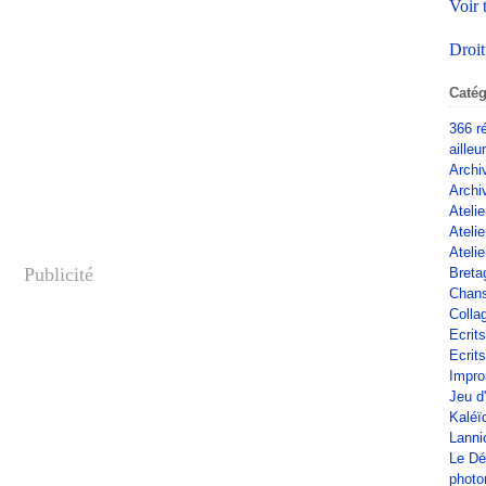
Voir 
Droit
Catég
366 r
ailleu
Archi
Archi
Atelie
Ateli
Atelie
Publicité
Breta
Chan
Colla
Ecrit
Ecrits
Impro
Jeu d
Kaléï
Lanni
Le Dé
phot