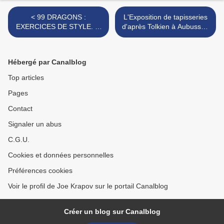
< 99 DRAGONS :
L'Exposition de tapisseries
EXERCICES DE STYLE. 2,
d'après Tolkien à Aubusson
Style enfantin truffé de
le 1er août 2024 (1) >
"alors" et de "et pis"
Hébergé par Canalblog
Top articles
Pages
Contact
Signaler un abus
C.G.U.
Cookies et données personnelles
Préférences cookies
Voir le profil de Joe Krapov sur le portail Canalblog
Créer un blog sur Canalblog