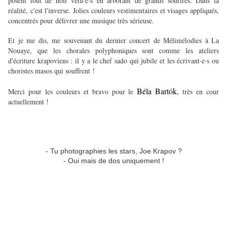
posent tout de noir vêtu·e·s en arborant de grands sourires. Dans la
réalité, c'est l'inverse. Jolies couleurs vestimentaires et visages appliqués,
concentrés pour délivrer une musique très sérieuse.
Et je me dis, me souvenant du dernier concert de Mélimélodies à La
Nouaye, que les chorales polyphoniques sont comme les ateliers
d'écriture krapoviens : il y a le chef sado qui jubile et les écrivant·e·s ou
choristes masos qui souffrent !
Béla Bartók
,
Merci pour les couleurs et bravo pour le
très en cour
actuellement !
- Tu photographies les stars, Joe Krapov ?
- Oui mais de dos uniquement !