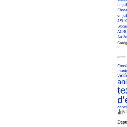
en jui
Chose
en jui
JEUX
Bloga
ACRO
Au 2e 
Catég
arbre
Consi
musi
vid
an
te
d'
conce
Vi
Depui