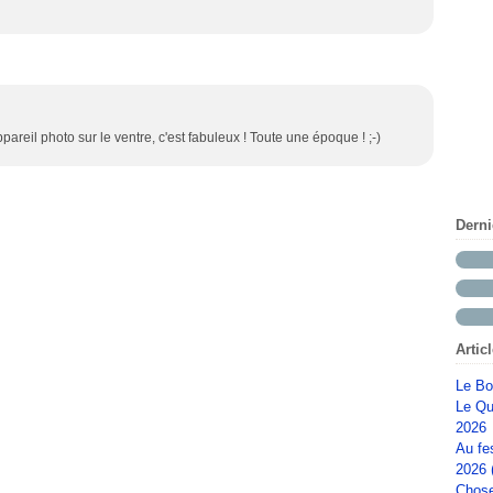
pareil photo sur le ventre, c'est fabuleux ! Toute une époque ! ;-)
Dern
Artic
Le Bo
Le Qu
2026
Au fe
2026 
Chose