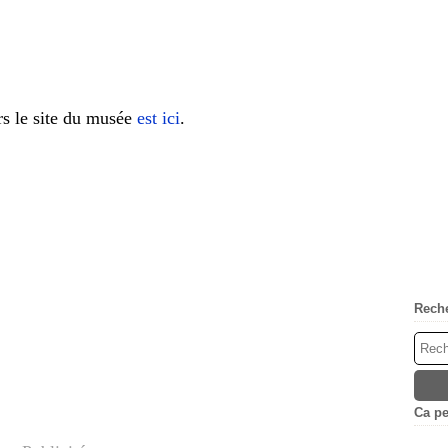
rs le site du musée
est ici
.
Rech
Ca peu