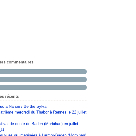
iers commentaires
les récents
uc à Nanon / Berthe Sylva
atrième mercredi du Thabor à Rennes le 22 juillet
stival de conte de Baden (Morbihan) en juillet
(1)
s vues ou imaginées à Larmor-Baden (Morbihan)