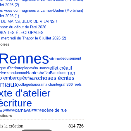
llet 2026 (2)
s vues ou imaginées à Larmor-Baden (Morbihan)
llet 2026 (1)
 DE MAINS, JEUX DE VILAINS !
npoz du début de l'été 2026
BATIES ÉLECTORALES
mercredi du Thabor le 8 juillet 2026 (2)
ories
Rennes
vitrine
déguisement
effet créatif
gne d'écriture
plage
vélo
Thabor
mer
Nantes
ciens
haïku
randonnée
Barcelone
choses écrites
éo embarquée
fleurs
imaux
collage
diaporama chanté
graff
366 réels
xte d'atelier
écriture
carnaval
scène de rue
rt
Vilaine
affiche
siteurs
s la création
814 726