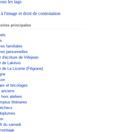
tous les tags
 à l'image et droit de contestation
ories principales
éels
rs
ves familiales
ves personnelles
r d'écriture de Villejean
er de Lakévio
r de La Licorne (Filigrane)
gne
son
ges et bricolages
s anciens
 hors ateliers
mptus littéraires
'échecs
doplumes
on
fi du samedi
omontage