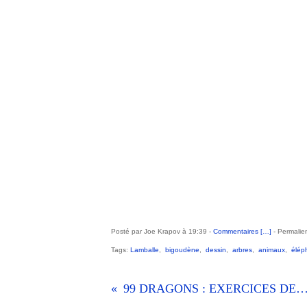
Posté par Joe Krapov à 19:39 -
Commentaires [
…
]
- Permalien
Tags:
Lamballe
,
bigoudène
,
dessin
,
arbres
,
animaux
,
élép
99 DRAGONS : EXERCICES DE STYLE. 79, Paro