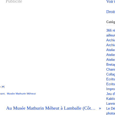
Publicité
Voir 
Droit
Catég
366 r
ailleu
Archi
Archi
Atelie
Ateli
Atelie
Breta
Chan
Colla
Ecrit
Ecrits
 [
#
]
Impro
Jeu d
hant
,
Musée Mathurin Méheut
Kaléï
Lanni
nomase
Au Musée Mathurin Méheut à Lamballe (Côtes d'Armor) le 22 avril 2024 (1)
Le Dé
phot