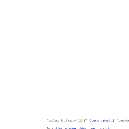
Posté par Joe Krapov à 20:37 -
Commentaires [
…
]
- Permalien
Tags:
vitrine
,
animaux
,
chien
,
bagad
,
pochoir