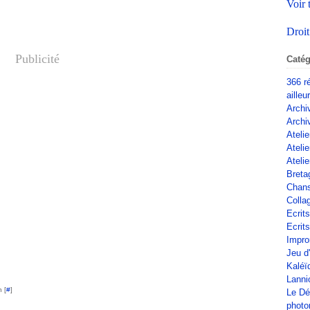
Voir 
Droit
Publicité
Catég
366 r
ailleu
Archi
Archi
Atelie
Ateli
Atelie
Breta
Chan
Colla
Ecrit
Ecrits
Impro
Jeu d
Kaléï
Lanni
 [
#
]
Le Dé
phot