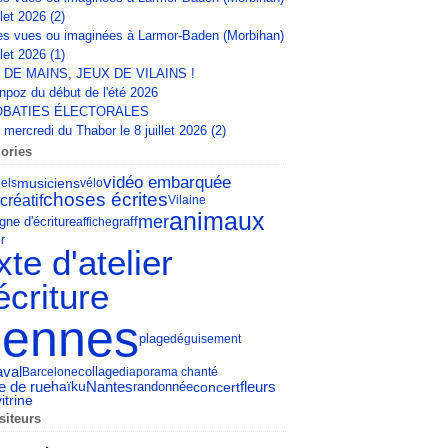
llet 2026 (2)
s vues ou imaginées à Larmor-Baden (Morbihan)
llet 2026 (1)
 DE MAINS, JEUX DE VILAINS !
npoz du début de l'été 2026
BATIES ÉLECTORALES
mercredi du Thabor le 8 juillet 2026 (2)
ories
vidéo embarquée
musiciens
els
vélo
choses écrites
 créatif
Vilaine
animaux
mer
gne d'écriture
affiche
graff
r
xte d'atelier
écriture
ennes
plage
déguisement
aval
collage
Barcelone
diaporama chanté
e de rue
fleurs
Nantes
concert
haïku
randonnée
vitrine
siteurs