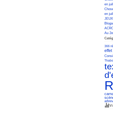
en jui
Chose
en jui
JEUX
Bloga
ACRO
Au 2e 
Catég
366 ré
effet
Consi
Thabo
te
d'
R
carn
scèn
arbre
Vi