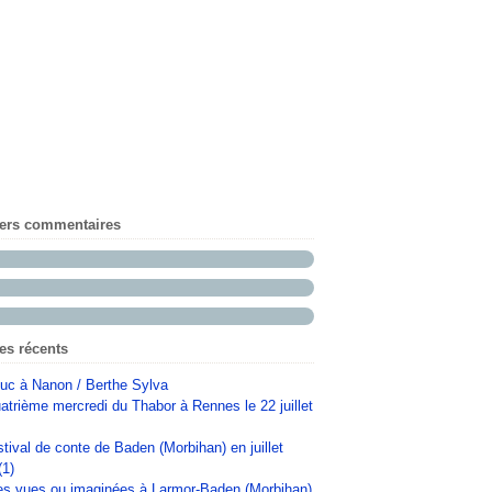
iers commentaires
les récents
uc à Nanon / Berthe Sylva
atrième mercredi du Thabor à Rennes le 22 juillet
stival de conte de Baden (Morbihan) en juillet
(1)
s vues ou imaginées à Larmor-Baden (Morbihan)