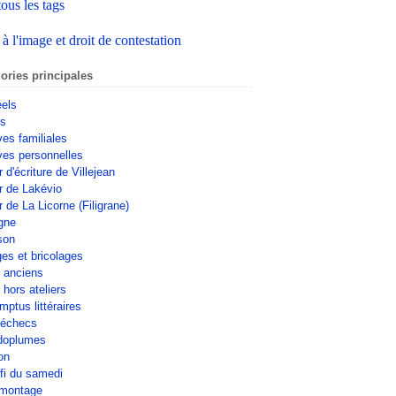
tous les tags
 à l'image et droit de contestation
ories principales
éels
rs
ves familiales
ves personnelles
r d'écriture de Villejean
er de Lakévio
r de La Licorne (Filigrane)
gne
son
ges et bricolages
s anciens
 hors ateliers
mptus littéraires
'échecs
doplumes
on
fi du samedi
omontage